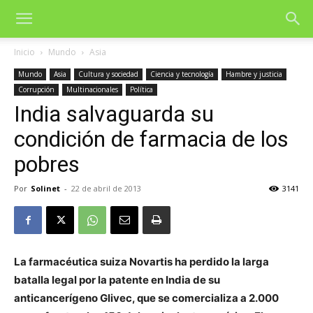
Inicio
Mundo
Asia
Mundo
Asia
Cultura y sociedad
Ciencia y tecnología
Hambre y justicia
Corrupción
Multinacionales
Política
India salvaguarda su
condición de farmacia de los
pobres
Por
Solinet
-
22 de abril de 2013
3141
La farmacéutica suiza Novartis ha perdido la larga
batalla legal por la patente en India de su
anticancerígeno Glivec, que se comercializa a 2.000