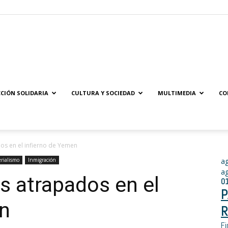
Solidaridad.net
CIÓN SOLIDARIA
CULTURA Y SOCIEDAD
MULTIMEDIA
CO
os en el infierno de Yemen
rialismo
Inmigración
a
a
s atrapados en el
0
P
en
R
Fi