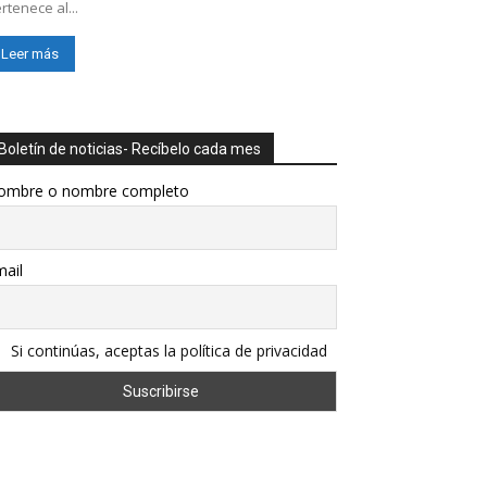
rtenece al...
Leer más
Boletín de noticias- Recíbelo cada mes
ombre o nombre completo
ail
Si continúas, aceptas la política de privacidad