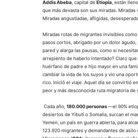
Addis
Abeba
, capital de
Etiopía
, están llen
que más devasta son sus miradas. Miradas va
Miradas angustiadas, afligidas, desesperada
Miradas rotas de migrantes invisibles com
pasos cortos, abrigado por un dolor agudo, y
pared y alarga las pausas, como si necesita
arrepiento de haberlo intentado? Claro que 
huérfano de padre e hijo mayor en una famil
cambiar la vida de los suyos y vio una opor
rico. Inició el viaje. Aquel día se convirtió
peor y más desconocida ruta migratoria de 
Cada año,
180.000 personas
—el 90% etíop
desiertos de Yibuti o Somalia, surcan el mar
Yemen, un país en guerra abierta, para alca
123.920 migrantes y demandantes de asilo q