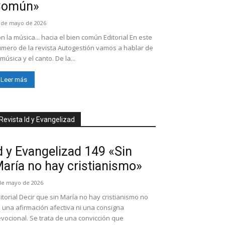
Común»
 de mayo de 2026
n la música... hacia el bien común Editorial En este
mero de la revista Autogestión vamos a hablar de
 música y el canto. De la...
Leer más
Revista Id y Evangelizad
d y Evangelizad 149 «Sin
aría no hay cristianismo»
de mayo de 2026
itorial Decir que sin María no hay cristianismo no
 una afirmación afectiva ni una consigna
vocional. Se trata de una convicción que