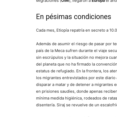
Migraciones (
OIM
), llegaron a
Europa
el añ
En pésimas condiciones
Cada mes, Etiopía repatría en secreto a 10
Además de asumir el riesgo de pasar por terr
país de la Meca sufren durante el viaje secu
sin escrúpulos y la situación no mejora cuan
del planeta que no ha firmado la convenció
estatus de refugiado. En la frontera, los a
los migrantes entrevistados por este diario
disparar a matar y de detener a migrantes 
en prisiones saudíes, donde apenas reciben
mínima medida higiénica, rodeados de ratas
disentería. Siraj se revuelve de un escalofr