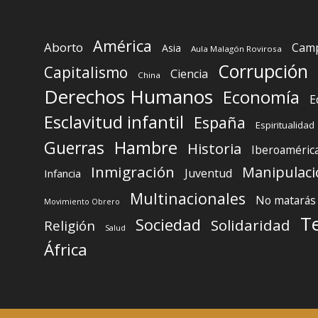
América
Aborto
Camp
Asia
Aula Malagón Rovirosa
Corrupción
Capitalismo
Ciencia
China
Derechos Humanos
Economía
E
Esclavitud infantil
España
Espiritualidad
Guerras
Hambre
Historia
Iberoaméric
Inmigración
Manipulaci
Juventud
Infancia
Multinacionales
No matarás
Movimiento Obrero
T
Sociedad
Solidaridad
Religión
Salud
África