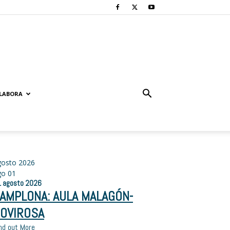
LABORA
gosto 2026
go
01
1
agosto
2026
AMPLONA: AULA MALAGÓN-
OVIROSA
nd out More