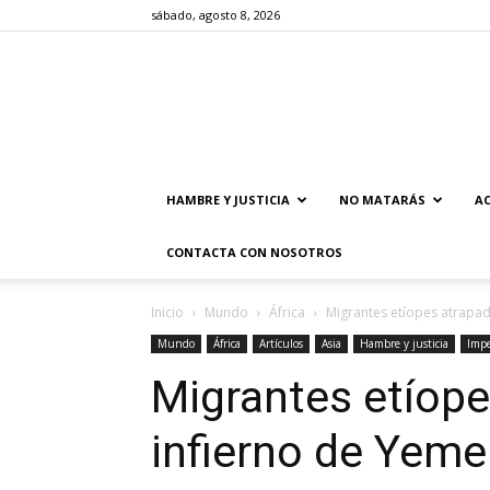
sábado, agosto 8, 2026
HAMBRE Y JUSTICIA
NO MATARÁS
AC
CONTACTA CON NOSOTROS
Inicio
Mundo
África
Migrantes etíopes atrapad
Mundo
África
Artículos
Asia
Hambre y justicia
Impe
Migrantes etíope
infierno de Yem