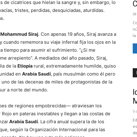
os de cicatrices que hielan la sangre y, sin embargo, lo
cías, tristes, perdidas, desquiciadas, aturdidas.
28
s.
Co
nú
o
Mohammud Siraj
. Con apenas 19 años, Siraj avanza a
la
 cuando rememora su viaje infernal fija los ojos en la
ra tiempo para asumir el sufrimiento. “¿Si me
me arrepiento”. A mediados del año pasado, Siraj,
ia de la
Etiopía
rural, extremadamente humilde, quiso
tunidad en
Arabia Saudí
, país musulmán como él pero
 en uno de las decenas de miles de protagonistas de la
sur a norte del mundo.
I
M
es de regiones empobrecidas— atraviesan los
5 
 Rojo en pateras inestables y llegan a las costas de
Ed
nzar
Arabia Saudí
. La cifra anual supera la de los
es
ue, según la Organización Internacional para las
de