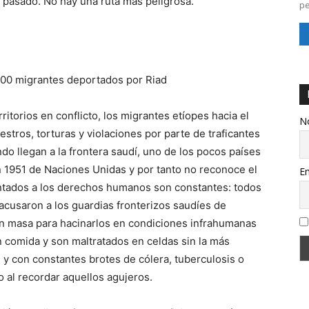
o pasado. No hay una ruta más peligrosa.
pe
.000 migrantes deportados por Riad
itorios en conflicto, los migrantes etíopes hacia el
N
estros, torturas y violaciones por parte de traficantes
do llegan a la frontera saudí, uno de los pocos países
n 1951 de Naciones Unidas y por tanto no reconoce el
Em
tentados a los derechos humanos son constantes: todos
 acusaron a los guardias fronterizos saudíes de
en masa para hacinarlos en condiciones infrahumanas
 comida y son maltratados en celdas sin la más
 y con constantes brotes de cólera, tuberculosis o
ío al recordar aquellos agujeros.