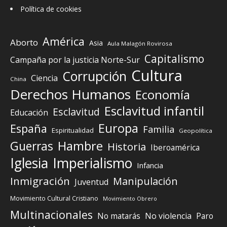
Política de cookies
América
Aborto
Asia
Aula Malagón Rovirosa
Capitalismo
Campaña por la justicia Norte-Sur
Cultura
Corrupción
Ciencia
China
Derechos Humanos
Economía
Esclavitud infantil
Esclavitud
Educación
Europa
España
Familia
Espiritualidad
Geopolítica
Guerras
Hambre
Historia
Iberoamérica
Iglesia
Imperialismo
Infancia
Inmigración
Manipulación
Juventud
Movimiento Cultural Cristiano
Movimiento Obrero
Multinacionales
No matarás
No violencia
Paro