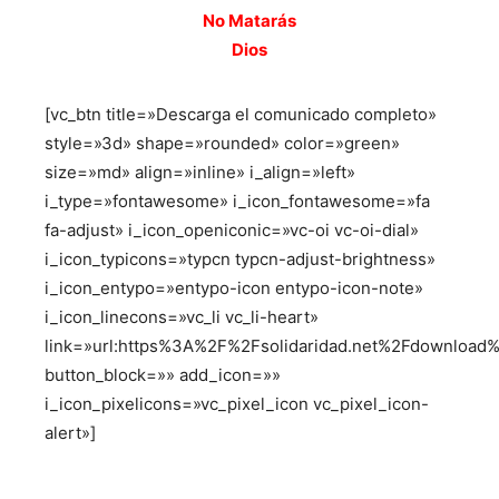
No Matarás
Dios
[vc_btn title=»Descarga el comunicado completo»
style=»3d» shape=»rounded» color=»green»
size=»md» align=»inline» i_align=»left»
i_type=»fontawesome» i_icon_fontawesome=»fa
fa-adjust» i_icon_openiconic=»vc-oi vc-oi-dial»
i_icon_typicons=»typcn typcn-adjust-brightness»
i_icon_entypo=»entypo-icon entypo-icon-note»
i_icon_linecons=»vc_li vc_li-heart»
link=»url:https%3A%2F%2Fsolidaridad.net%2Fdownload%
button_block=»» add_icon=»»
i_icon_pixelicons=»vc_pixel_icon vc_pixel_icon-
alert»]