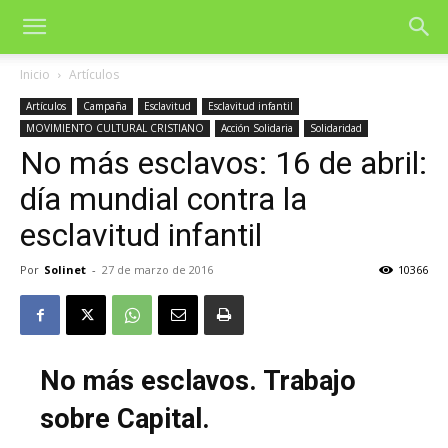
Inicio
Artículos
Artículos
Campaña
Esclavitud
Esclavitud infantil
MOVIMIENTO CULTURAL CRISTIANO
Acción Solidaria
Solidaridad
No más esclavos: 16 de abril:
día mundial contra la
esclavitud infantil
Por
Solinet
-
27 de marzo de 2016
10366
No más esclavos. Trabajo
sobre Capital.