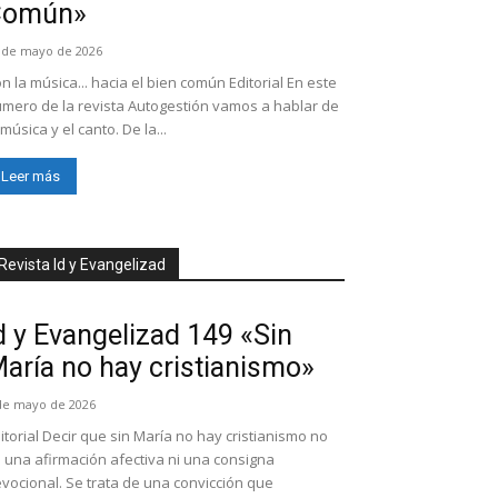
Común»
 de mayo de 2026
n la música... hacia el bien común Editorial En este
mero de la revista Autogestión vamos a hablar de
 música y el canto. De la...
Leer más
Revista Id y Evangelizad
d y Evangelizad 149 «Sin
aría no hay cristianismo»
de mayo de 2026
itorial Decir que sin María no hay cristianismo no
 una afirmación afectiva ni una consigna
vocional. Se trata de una convicción que