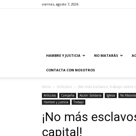
viernes, agosto 7, 2026
HAMBRE Y JUSTICIA
NO MATARÁS
AC
CONTACTA CON NOSOTROS
Inicio
Artículos
¡No más esclavos, trabajo sobre c
Artículos
Campaña
Acción Solidaria
Iglesia
No Matarás
Hambre y justicia
Trabajo
¡No más esclavos
capital!