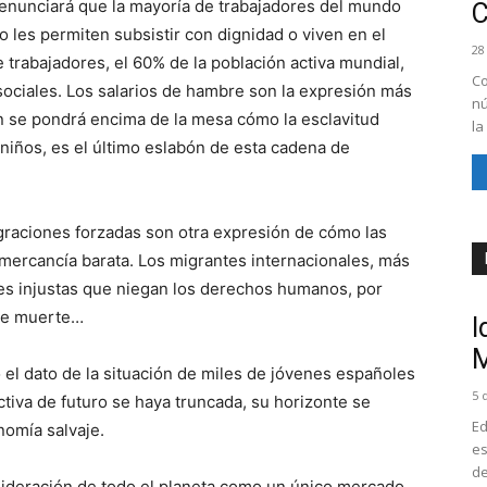
denunciará que la mayoría de trabajadores del mundo
 les permiten subsistir con dignidad o viven en el
28
 trabajadores, el 60% de la población activa mundial,
Co
 sociales. Los salarios de hambre son la expresión más
nú
n se pondrá encima de la mesa cómo la esclavitud
la
 niños, es el último eslabón de esta cadena de
graciones forzadas son otra expresión de cómo las
 mercancía barata. Los migrantes internacionales, más
es injustas que niegan los derechos humanos, por
 de muerte…
I
M
 el dato de la situación de miles de jóvenes españoles
5 
ctiva de futuro se haya truncada, su horizonte se
Ed
nomía salvaje.
es
de
nsideración de todo el planeta como un único mercado,