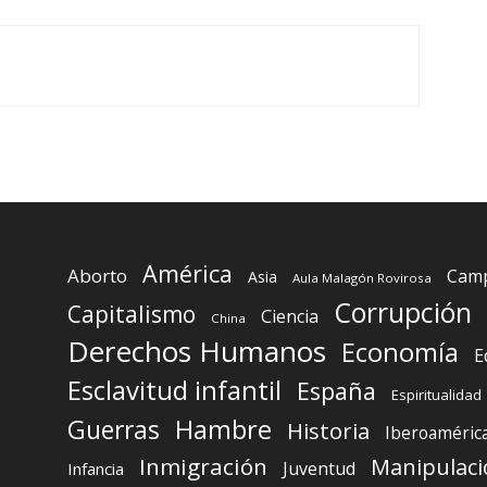
América
Aborto
Camp
Asia
Aula Malagón Rovirosa
Corrupción
Capitalismo
Ciencia
China
Derechos Humanos
Economía
E
Esclavitud infantil
España
Espiritualidad
Guerras
Hambre
Historia
Iberoaméric
Inmigración
Manipulaci
Juventud
Infancia