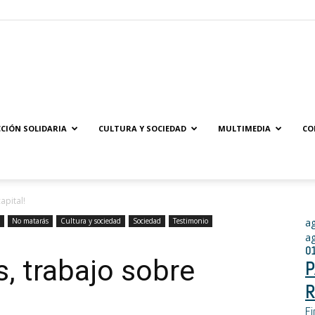
Solidaridad.net
CIÓN SOLIDARIA
CULTURA Y SOCIEDAD
MULTIMEDIA
CO
apital!
No matarás
Cultura y sociedad
Sociedad
Testimonio
a
a
0
, trabajo sobre
P
R
Fi