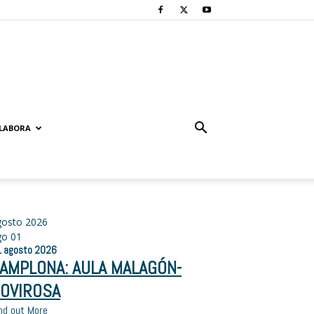
LABORA
gosto 2026
go
01
1
agosto
2026
AMPLONA: AULA MALAGÓN-
OVIROSA
nd out More