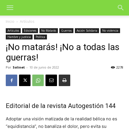
Inicio
Artículos
Artículos
Ediciones
No Matarás
Guerras
Acción Solidaria
No violencia
Hambre y justicia
Política
¡No matarás! ¡No a todas las
guerras!
Por
Solinet
-
10 de junio de 2022
2278
Editorial de la revista Autogestión 144
Adoptar una visión matizada de la realidad bélica no es
“equidistancia”, no banaliza el dolor, pero evita su