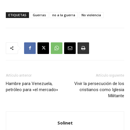
ETIQUETAS
Guerras
no a la guerra
No violencia
Artículo anterior
Artículo siguiente
Hambre para Venezuela,
Vivir la persecución de los
petróleo para «el mercado»
cristianos como Iglesia
Militante
Solinet