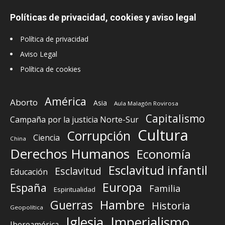
Políticas de privacidad, cookies y aviso legal
Política de privacidad
Aviso Legal
Política de cookies
América
Aborto
Asia
Aula Malagón Rovirosa
Capitalismo
Campaña por la justicia Norte-Sur
Cultura
Corrupción
Ciencia
China
Derechos Humanos
Economía
Esclavitud infantil
Esclavitud
Educación
Europa
España
Familia
Espiritualidad
Guerras
Hambre
Historia
Geopolítica
Iglesia
Imperialismo
Iberoamérica