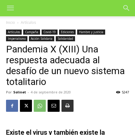
Inicio
Artículos
Artículos
Campaña
Covid-19
Ediciones
Hambre y justicia
Imperialismo
Acción Solidaria
Solidaridad
Pandemia X (XIII) Una
respuesta adecuada al
desafío de un nuevo sistema
totalitario
Por
Solinet
-
4 de septiembre de 2020
5247
Existe el virus y también existe la