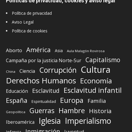
Políticas de privacidad, cookies y aviso legal
Política de privacidad
Aviso Legal
Política de cookies
América
Aborto
Asia
Aula Malagón Rovirosa
Capitalismo
Campaña por la justicia Norte-Sur
Cultura
Corrupción
Ciencia
China
Derechos Humanos
Economía
Esclavitud infantil
Esclavitud
Educación
Europa
España
Familia
Espiritualidad
Guerras
Hambre
Historia
Geopolítica
Iglesia
Imperialismo
Iberoamérica
Inmigración
Juventud
Infancia