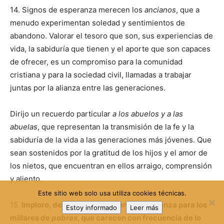
14. Signos de esperanza merecen los
ancianos
, que a
menudo experimentan soledad y sentimientos de
abandono. Valorar el tesoro que son, sus experiencias de
vida, la sabiduría que tienen y el aporte que son capaces
de ofrecer, es un compromiso para la comunidad
cristiana y para la sociedad civil, llamadas a trabajar
juntas por la alianza entre las generaciones.
Dirijo un recuerdo particular
a los abuelos y a las
abuelas
, que representan la transmisión de la fe y la
sabiduría de la vida a las generaciones más jóvenes. Que
sean sostenidos por la gratitud de los hijos y el amor de
los nietos, que encuentran en ellos arraigo, comprensión
y aliento.
Este sitio web solo usa utiliza cookies técnicas.
15.
Imploro, de manera apremiante, esperanza para los
Estoy informado
Leer más
millares de
pobres
, que carecen con frecuencia de lo