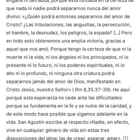
engaña ni defrauda, porque está fundada en la certeza de
que nada ni nadie podrá separarnos nunca del amor
divino: «¿Quién podrá entonces separarnos del amor de
Cristo? ¿Las tribulaciones, las angustias, la persecución,
el hambre, la desnudez, los peligros, la espada? […] Pero
en todo esto obtenemos una amplia victoria, gracias a
aquel que nos amó. Porque tengo la certeza de que ni la
muerte ni la vida, ni los ángeles ni los principados, ni lo
presente ni lo futuro, ni los poderes espirituales, ni lo
alto ni lo profundo, ni ninguna otra criatura podrá
separarnos jamás del amor de Dios, manifestado en
Cristo Jesús, nuestro Señor» (
Rm
8,35.37-39). He aquí
porqué esta esperanza no cede ante las dificultades:
porque se fundamenta en la fe y se nutre de la caridad, y
de este modo hace posible que sigamos adelante en la
vida. San Agustín escribe al respecto:«Nadie, en efecto,
vive en cualquier género de vida sin estas tres
disposiciones del alma: las de creer, esperar, amar».
[1]