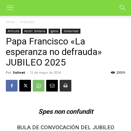
Inicio
Artículos
Artículos
Acción Solidaria
Iglesia
Solidaridad
Papa Francisco «La
esperanza no defrauda»
JUBILEO 2025
Por
Solinet
-
12 de mayo de 2024
20009
Spes non confundit
BULA DE CONVOCACIÓN DEL JUBILEO