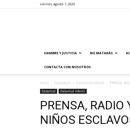
viernes, agosto 7, 2026
HAMBRE Y JUSTICIA
NO MATARÁS
AC
CONTACTA CON NOSOTROS
Inicio
Esclavitud
Esclavitud infantil
PRENSA, RA
Esclavitud
Esclavitud infantil
PRENSA, RADIO 
NIÑOS ESCLAVO