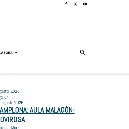
LABORA
gosto 2026
go
01
1
agosto
2026
AMPLONA: AULA MALAGÓN-
OVIROSA
nd out More