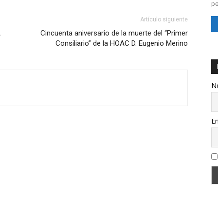
pe
Artículo siguiente
A
Cincuenta aniversario de la muerte del “Primer
Consiliario” de la HOAC D. Eugenio Merino
N
Em