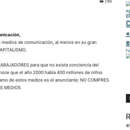
2700
a
0
C
«
unicación,
e
s medios de comunicación, al menos en su gran
CAPITALISMO.
Fi
RABAJADORES para que no exista conciencia del
conoce que el año 2000 había 400 millones de niños
l amo de estos medios es el anunciante: NO COMPRES
S MEDIOS
R
«