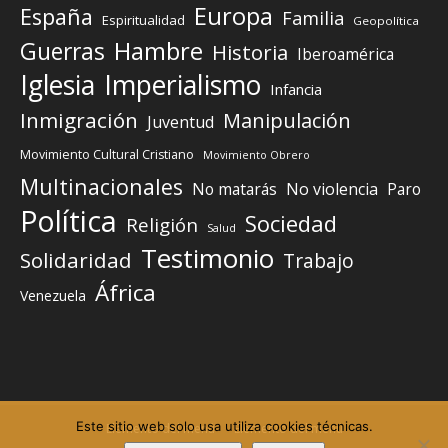
Europa
España
Familia
Espiritualidad
Geopolítica
Guerras
Hambre
Historia
Iberoamérica
Iglesia
Imperialismo
Infancia
Inmigración
Manipulación
Juventud
Movimiento Cultural Cristiano
Movimiento Obrero
Multinacionales
No matarás
No violencia
Paro
Política
Sociedad
Religión
Salud
Testimonio
Solidaridad
Trabajo
África
Venezuela
Este sitio web solo usa utiliza cookies técnicas.
Elemento del menú
Elemento del menú