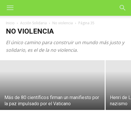
Inicio
Acción Solidaria
No violencia
Página 35
NO VIOLENCIA
El único camino para construir un mundo más justo y
Testimonios por la Paz
solidario, es el de la no violencia.
22 de mayo de 2026
Más de 80 científicos firman un manifiesto por
Henri de L
la paz impulsado por el Vaticano
nazismo