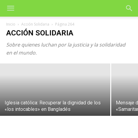
Inicio
Acción Solidaria
Página 264
Comienza el Curso Norte-Sur
ACCIÓN SOLIDARIA
«Respuestas de esperanza a este mundo
Sobre quienes luchan por la justicia y la solidaridad
en guerra»
en el mundo.
7 de agosto de 2026
Iglesia católica: Recuperar la dignidad de los
Mensaje d
«los intocables» en Bangladés
«Samarita