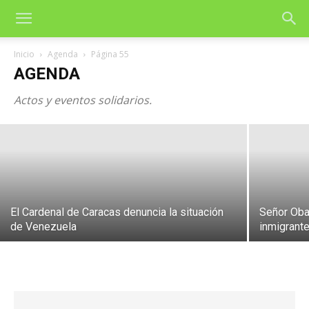
Guillermo Rovirosa y Julián Gómez del
Inicio
Agenda
Página 55
Castillo, profetas y militantes para el
AGENDA
siglo XXI
Actos y eventos solidarios.
23 de febrero de 2019
El Cardenal de Caracas denuncia la situación
Señor Oba
de Venezuela
inmigrant