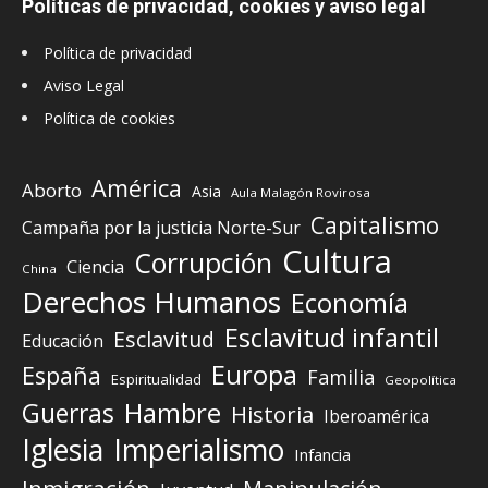
Políticas de privacidad, cookies y aviso legal
Política de privacidad
Aviso Legal
Política de cookies
América
Aborto
Asia
Aula Malagón Rovirosa
Capitalismo
Campaña por la justicia Norte-Sur
Cultura
Corrupción
Ciencia
China
Derechos Humanos
Economía
Esclavitud infantil
Esclavitud
Educación
Europa
España
Familia
Espiritualidad
Geopolítica
Guerras
Hambre
Historia
Iberoamérica
Iglesia
Imperialismo
Infancia