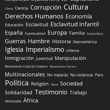
Cultura
Corrupción
Ciencia
China
Derechos Humanos
Economía
Esclavitud infantil
Esclavitud
Educación
Europa
España
Familia
Espiritualidad
Geopolítica
Guerras
Hambre
Historia
Iberoamérica
Iglesia
Imperialismo
Infancia
Inmigración
Manipulación
Juventud
Movimiento Cultural Cristiano
Movimiento Obrero
Multinacionales
No matarás
No violencia
Paro
Política
Sociedad
Religión
Salud
Testimonio
Solidaridad
Trabajo
África
Venezuela