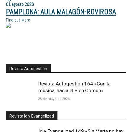
01
agosto
2026
PAMPLONA: AULA MALAGÓN-ROVIROSA
Find out More
Revista Autogestión
Revista Autogestión 164 «Con la
música, hacia el Bien Común»
28 de mayo de 2026
Revista Id y Evangelizad
Id y Evangelizad 149 «Sin María no hay