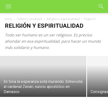
Inicio
Cultura y sociedad
Religión y espiritualidad
Página 5
RELIGIÓN Y ESPIRITUALIDAD
Todo ser humano es un ser religioso. Es preciso
ahondar en esa espiritualidad, para hacer un mundo
Amo a Cristo por sus «defectos»
más solidario y humano.
14 de noviembre de 2004
En Siria la esperanza está muriendo. Entrevista
al cardenal Zenari, nuncio apostólico en
Damasco
Consignas