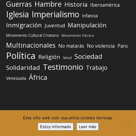
Guerras
Hambre
Historia
Iberoamérica
Iglesia
Imperialismo
Infancia
Inmigración
Manipulación
Juventud
Movimiento Cultural Cristiano
Movimiento Obrero
Multinacionales
No matarás
No violencia
Paro
Política
Sociedad
Religión
Salud
Testimonio
Solidaridad
Trabajo
África
Venezuela
Este sitio web solo usa utiliza cookies técnicas.
Elemento del menú
Elemento del menú
Estoy informado
Leer más
©