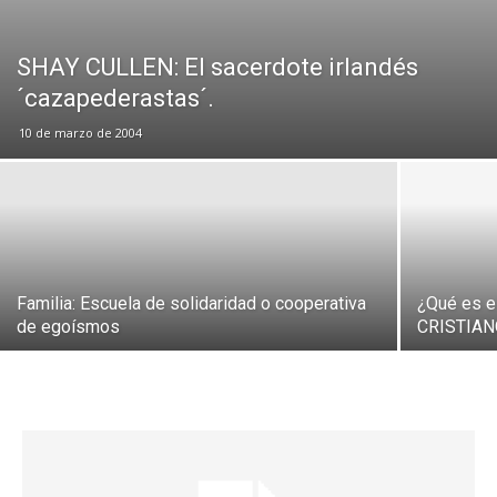
SHAY CULLEN: El sacerdote irlandés
´cazapederastas´.
10 de marzo de 2004
Familia: Escuela de solidaridad o cooperativa
¿Qué es 
de egoísmos
CRISTIAN