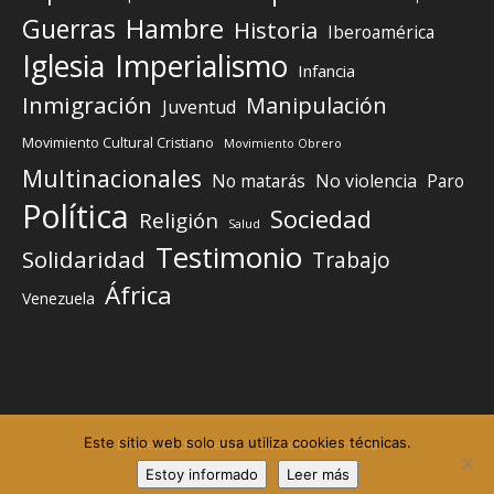
Guerras
Hambre
Historia
Iberoamérica
Iglesia
Imperialismo
Infancia
Inmigración
Manipulación
Juventud
Movimiento Cultural Cristiano
Movimiento Obrero
Multinacionales
No matarás
No violencia
Paro
Política
Sociedad
Religión
Salud
Testimonio
Solidaridad
Trabajo
África
Venezuela
Este sitio web solo usa utiliza cookies técnicas.
Elemento del menú
Elemento del menú
Estoy informado
Leer más
©