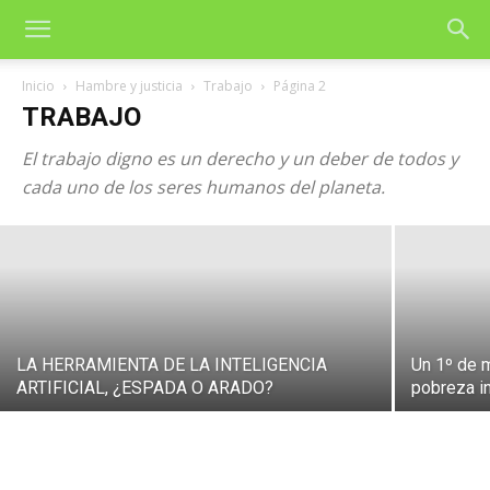
Inicio
Hambre y justicia
Trabajo
Página 2
TRABAJO
Familias y niños sufren creciente
El trabajo digno es un derecho y un deber de todos y
pobreza y exclusión social en España
cada uno de los seres humanos del planeta.
4 de junio de 2026
LA HERRAMIENTA DE LA INTELIGENCIA
Un 1º de m
ARTIFICIAL, ¿ESPADA O ARADO?
pobreza in