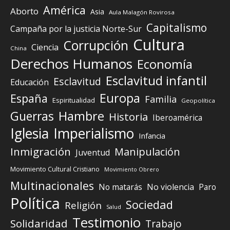
América
Aborto
Asia
Aula Malagón Rovirosa
Capitalismo
Campaña por la justicia Norte-Sur
Cultura
Corrupción
Ciencia
China
Derechos Humanos
Economía
Esclavitud infantil
Esclavitud
Educación
Europa
España
Familia
Espiritualidad
Geopolítica
Guerras
Hambre
Historia
Iberoamérica
Iglesia
Imperialismo
Infancia
Inmigración
Manipulación
Juventud
Movimiento Cultural Cristiano
Movimiento Obrero
Multinacionales
No matarás
No violencia
Paro
Política
Sociedad
Religión
Salud
Testimonio
Solidaridad
Trabajo