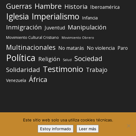
Guerras
Hambre
Historia
Iberoamérica
Iglesia
Imperialismo
Infancia
Inmigración
Manipulación
Juventud
Movimiento Cultural Cristiano
Movimiento Obrero
Multinacionales
No matarás
No violencia
Paro
Política
Sociedad
Religión
Salud
Testimonio
Solidaridad
Trabajo
África
Venezuela
Este sitio web solo usa utiliza cookies técnicas.
Elemento del menú
Elemento del menú
Estoy informado
Leer más
©