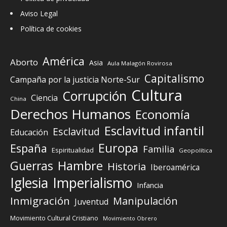
Aviso Legal
Política de cookies
América
Aborto
Asia
Aula Malagón Rovirosa
Capitalismo
Campaña por la justicia Norte-Sur
Cultura
Corrupción
Ciencia
China
Derechos Humanos
Economía
Esclavitud infantil
Esclavitud
Educación
Europa
España
Familia
Espiritualidad
Geopolítica
Guerras
Hambre
Historia
Iberoamérica
Iglesia
Imperialismo
Infancia
Inmigración
Manipulación
Juventud
Movimiento Cultural Cristiano
Movimiento Obrero