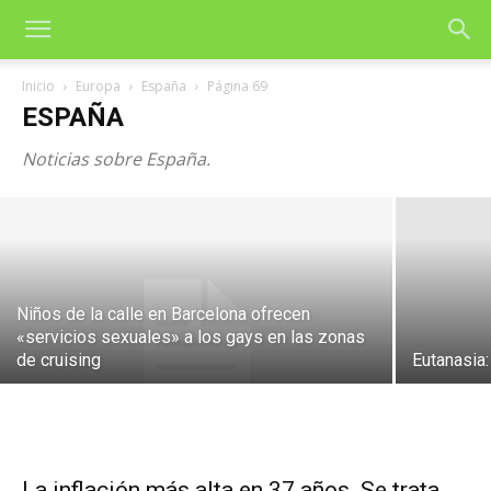
Inicio
Europa
España
Página 69
Las privatizaciones de las empresas
ESPAÑA
públicas rentables desde los 80
Noticias sobre España.
25 de junio de 2015
Niños de la calle en Barcelona ofrecen
«servicios sexuales» a los gays en las zonas
de cruising
Eutanasia:
La inflación más alta en 37 años. Se trata