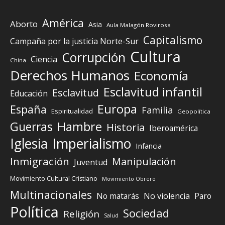
América
Aborto
Asia
Aula Malagón Rovirosa
Capitalismo
Campaña por la justicia Norte-Sur
Cultura
Corrupción
Ciencia
China
Derechos Humanos
Economía
Esclavitud infantil
Esclavitud
Educación
Europa
España
Familia
Espiritualidad
Geopolítica
Guerras
Hambre
Historia
Iberoamérica
Iglesia
Imperialismo
Infancia
Inmigración
Manipulación
Juventud
Movimiento Cultural Cristiano
Movimiento Obrero
Multinacionales
No matarás
No violencia
Paro
Política
Sociedad
Religión
Salud