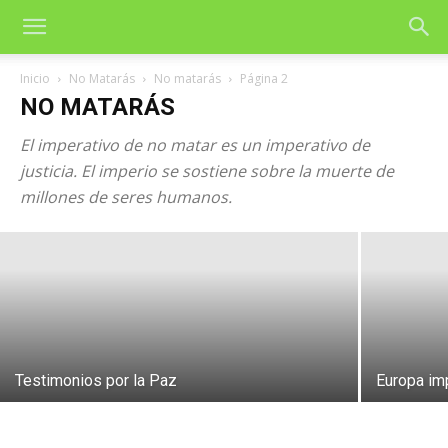
Inicio
No Matarás
No matarás
Página 2
NO MATARÁS
El imperativo de no matar es un imperativo de
justicia. El imperio se sostiene sobre la muerte de
Estamos en otro máximo de guerras
millones de seres humanos.
16 de junio de 2026
Testimonios por la Paz
Europa imp