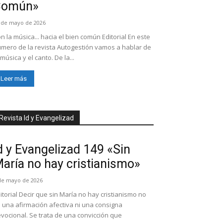
Común»
 de mayo de 2026
n la música... hacia el bien común Editorial En este
mero de la revista Autogestión vamos a hablar de
 música y el canto. De la...
Leer más
Revista Id y Evangelizad
d y Evangelizad 149 «Sin
aría no hay cristianismo»
de mayo de 2026
itorial Decir que sin María no hay cristianismo no
 una afirmación afectiva ni una consigna
vocional. Se trata de una convicción que