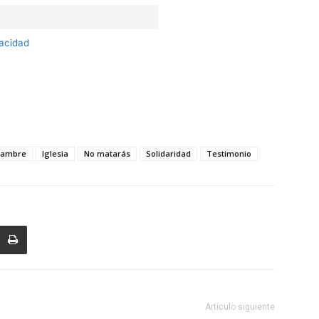
vacidad
ambre
Iglesia
No matarás
Solidaridad
Testimonio
Artículo siguiente