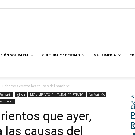
Solidaridad.net
CIÓN SOLIDARIA
CULTURA Y SOCIEDAD
MULTIMEDIA
CO
¡luchemos contra las causas del hambre!...
Solidaria
Iglesia
MOVIMIENTO CULTURAL CRISTIANO
No Matarás
a
a
estimonio
0
ientos que ayer,
P
R
 las causas del
Fi