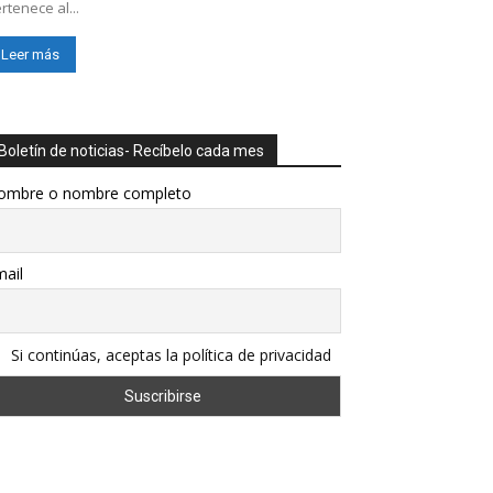
rtenece al...
Leer más
Boletín de noticias- Recíbelo cada mes
ombre o nombre completo
ail
Si continúas, aceptas la política de privacidad