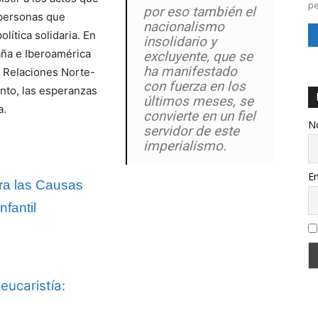
pe
por eso también el
 personas que
nacionalismo
ítica solidaria. En
insolidario y
aña e Iberoamérica
excluyente, que se
ha manifestado
as Relaciones Norte-
con fuerza en los
ento, las esperanzas
últimos meses, se
a.
convierte en un fiel
N
servidor de este
imperialismo.
Em
ra las Causas
nfantil
eucaristía: