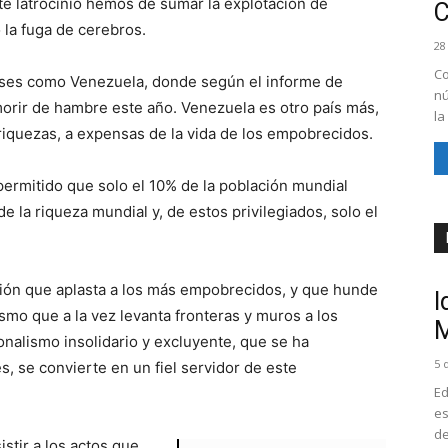
este latrocinio hemos de sumar la explotación de
 la fuga de cerebros.
28
Co
aíses como Venezuela, donde según el informe de
nú
orir de hambre este año. Venezuela es otro país más,
la
 riquezas, a expensas de la vida de los empobrecidos.
permitido que solo el 10% de la población mundial
 de la riqueza mundial y, de estos privilegiados, solo el
ción que aplasta a los más empobrecidos, y que hunde
I
mo que a la vez levanta fronteras y muros a los
M
ionalismo insolidario y excluyente, que se ha
5 
, se convierte en un fiel servidor de este
Ed
es
de
sistir a los actos que