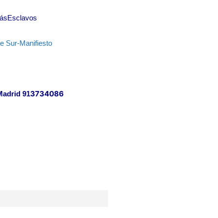
MásEsclavos
e Sur-Manifiesto
3734086
Madrid 91