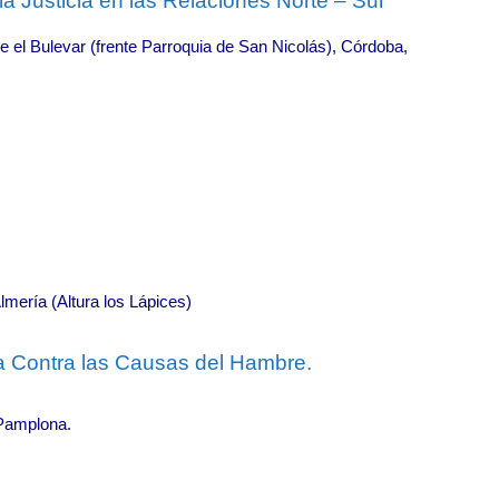
la Justicia en las Relaciones Norte – Sur
 el Bulevar (frente Parroquia de San Nicolás), Córdoba,
mería (Altura los Lápices)
a Contra las Causas del Hambre.
 Pamplona.