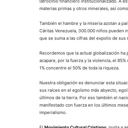
latrocinio financiero institucionalizado. A 
materias primas y otros minerales, así como
También el hambre y la miseria azotan a p
Cáritas Venezuela, 300.000 niños pueden m
que se suma a las cifras del expolio de sus
Recordemos que la actual globalización ha 
acapare, por la fuerza y la violencia, el 85%
1% concentre el 50% de toda la riqueza.
Nuestra obligación es denunciar esta situa
sus raíces en el egoísmo más abyecto, egoís
últimos de la tierra. Por eso también el nac
manifestado con fuerza en los últimos meses
imperialismo.
El
Movimiento Cultural Cristiano
, invita a a