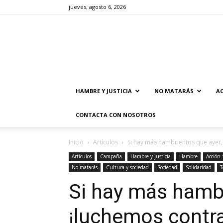
jueves, agosto 6, 2026
HAMBRE Y JUSTICIA
NO MATARÁS
AC
CONTACTA CON NOSOTROS
Inicio
Artículos
Si hay más hambrientos que ayer, 
Artículos
Campaña
Hambre y justicia
Hambre
Acción 
No matarás
Cultura y sociedad
Sociedad
Solidaridad
T
Si hay más hambr
¡luchemos contra