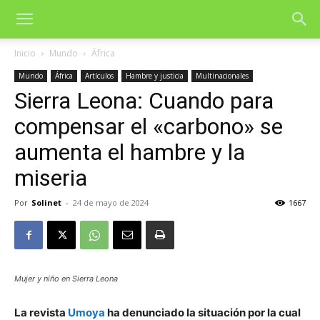
Inicio
Mundo
África
Mundo
África
Artículos
Hambre y justicia
Multinacionales
Sierra Leona: Cuando para
compensar el «carbono» se
aumenta el hambre y la
miseria
Por
Solinet
-
24 de mayo de 2024
1667
Mujer y niño en Sierra Leona
La revista
Umoya
ha denunciado la situación por la cual