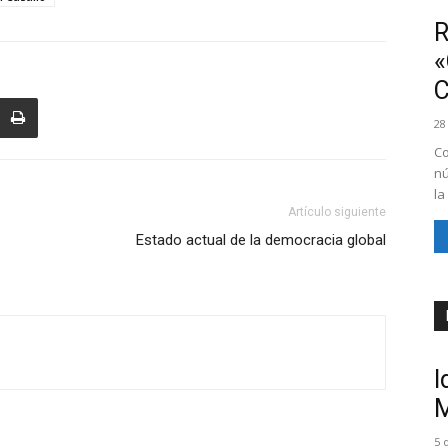
R
«
28
Co
nú
la
Artículo siguiente
Estado actual de la democracia global
I
M
5 