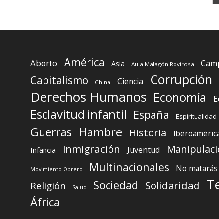
América
Aborto
Camp
Asia
Aula Malagón Rovirosa
Corrupción
Capitalismo
Ciencia
China
Derechos Humanos
Economía
E
Esclavitud infantil
España
Espiritualidad
Guerras
Hambre
Historia
Iberoaméric
Inmigración
Manipulaci
Juventud
Infancia
Multinacionales
No matarás
Movimiento Obrero
T
Sociedad
Solidaridad
Religión
Salud
África