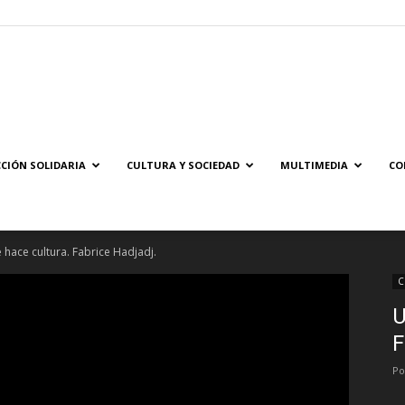
Solidaridad.net
CIÓN SOLIDARIA
CULTURA Y SOCIEDAD
MULTIMEDIA
CO
 hace cultura. Fabrice Hadjadj.
C
U
F
Po