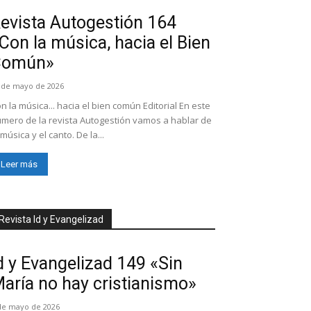
evista Autogestión 164
Con la música, hacia el Bien
Común»
 de mayo de 2026
n la música... hacia el bien común Editorial En este
mero de la revista Autogestión vamos a hablar de
 música y el canto. De la...
Leer más
Revista Id y Evangelizad
d y Evangelizad 149 «Sin
aría no hay cristianismo»
de mayo de 2026