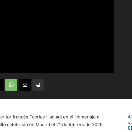
a
scritor francés Fabrice Hadjadj en el Homenaje a
a
llo celebrado en Madrid el 21 de febrero de 2026.
0