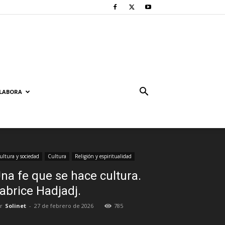
LABORA
ultura y sociedad
Cultura
Religión y espiritualidad
na fe que se hace cultura.
abrice Hadjadj.
r
Solinet
-
27 de febrero de 2026
785