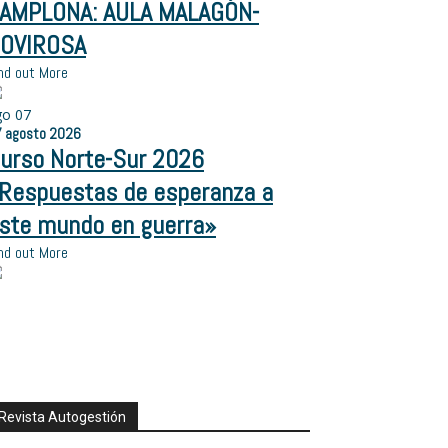
AMPLONA: AULA MALAGÓN-
OVIROSA
nd out More
go
07
7
agosto
2026
urso Norte-Sur 2026
Respuestas de esperanza a
ste mundo en guerra»
nd out More
Revista Autogestión