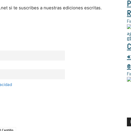
P
.net si te suscribes a nuestras ediciones escritas.
R
Fi
a
0
C
«
e
Fi
vacidad
 Castillo