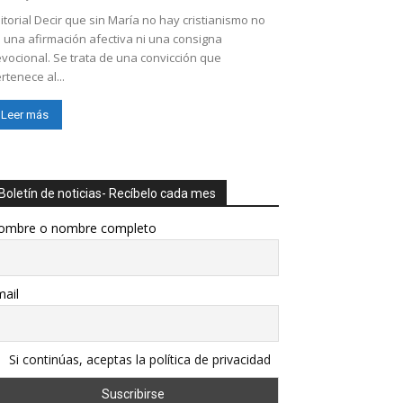
itorial Decir que sin María no hay cristianismo no
 una afirmación afectiva ni una consigna
vocional. Se trata de una convicción que
rtenece al...
Leer más
Boletín de noticias- Recíbelo cada mes
ombre o nombre completo
ail
Si continúas, aceptas la política de privacidad