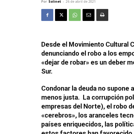
Por
Solinet
-
26 de abril de 2021
Desde el Movimiento Cultural C
denunciando el robo a los empo
«dejar de robar» es un deber mo
Sur.
Condonar la deuda no supone 
menos justa. La corrupción pol
empresas del Norte), el robo d
«cerebros», los aranceles tecn
países enriquecidos, las polít
estos factores han favorecido