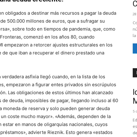
en obligados a destinar más recursos a pagar la deuda
28
de 500.000 millones de euros, que a sufragar su
Co
versa», sobre todo en tiempos de pandemia, que, como
nú
la
 Fronteras, comenzó en los años 80, cuando
I empezaron a retorcer ajustes estructurales en los
 de que iban a recuperar el dinero prestado una
verdadera asfixia llegó cuando, en la lista de los
s, empezaron a figurar entes privados sin escrúpulos
I
ón. Las obligaciones de estos últimos han alcanzado
M
 de deuda, imposibles de pagar, llegando incluso al 60
una moneda de reserva y solo pueden generar deuda
5 
a un coste mucho mayor». «Además, dependen de la
Ed
 estar en manos de oligarquías nacionales, cuyos
es
s préstamos», advierte Rieznik. Esto genera «estados
de