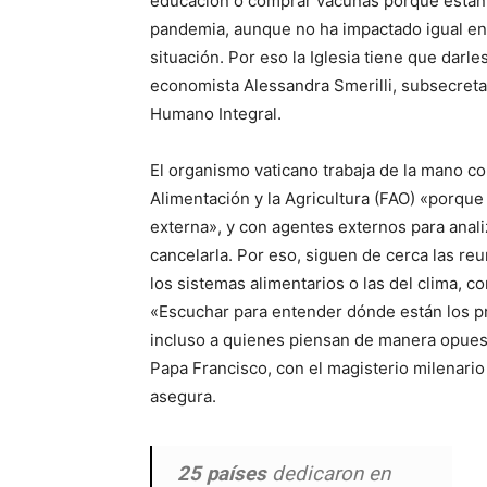
educación o comprar vacunas porque están a
pandemia, aunque no ha impactado igual en
situación. Por eso la Iglesia tiene que darle
economista Alessandra Smerilli, subsecretari
Humano Integral.
El organismo vaticano trabaja de la mano co
Alimentación y la Agricultura (FAO) «porque
externa», y con agentes externos para anali
cancelarla. Por eso, siguen de cerca las re
los sistemas alimentarios o las del clima, c
«Escuchar para entender dónde están los p
incluso a quienes piensan de manera opuesta
Papa Francisco, con el magisterio milenario 
asegura.
25 países
dedicaron en