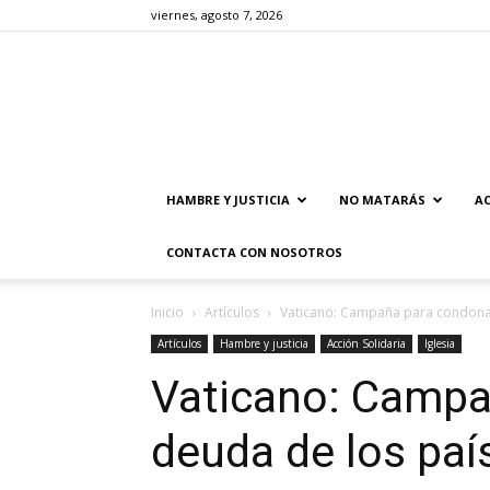
viernes, agosto 7, 2026
HAMBRE Y JUSTICIA
NO MATARÁS
AC
CONTACTA CON NOSOTROS
Inicio
Artículos
Vaticano: Campaña para condonar
Artículos
Hambre y justicia
Acción Solidaria
Iglesia
Vaticano: Campa
deuda de los paí