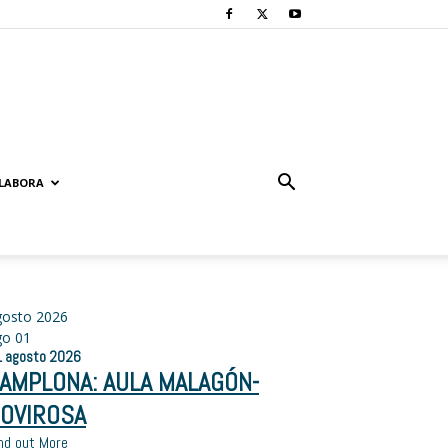
LABORA
gosto 2026
go
01
1
agosto
2026
AMPLONA: AULA MALAGÓN-
OVIROSA
nd out More