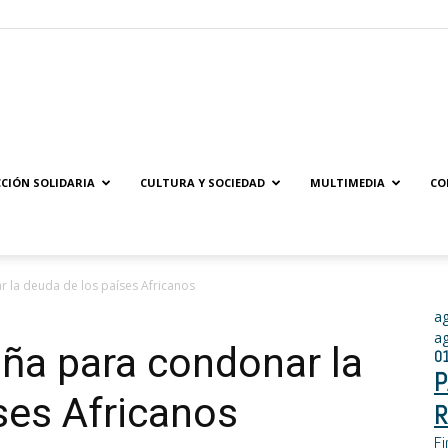
Solidaridad.net
CIÓN SOLIDARIA
CULTURA Y SOCIEDAD
MULTIMEDIA
CO
 la deuda de los países Africanos
a
a
ña para condonar la
0
P
ses Africanos
R
Fi