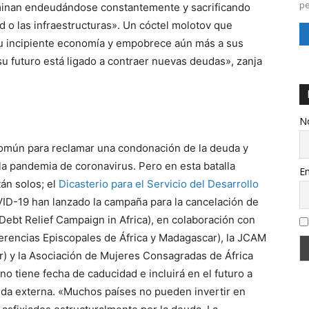
pe
erminan endeudándose constantemente y sacrificando
d o las infraestructuras». Un cóctel molotov que
su incipiente economía y empobrece aún más a sus
su futuro está ligado a contraer nuevas deudas», zanja
N
 común para reclamar una condonación de la deuda y
a la pandemia de coronavirus. Pero en esta batalla
Em
tán solos; el
Dicasterio para el Servicio del Desarrollo
ID-19 han lanzado la campaña para la cancelación de
Debt Relief Campaign in Africa), en colaboración con
erencias Episcopales de África y Madagascar), la JCAM
r) y la Asociación de Mujeres Consagradas de África
 no tiene fecha de caducidad e incluirá en el futuro a
uda externa. «Muchos países no pueden invertir en