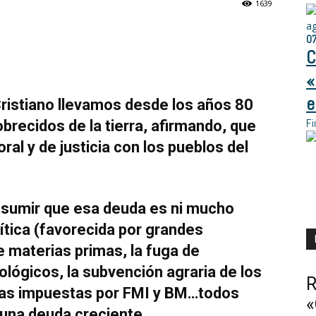
1639
a
0
C
«
e
ristiano llevamos desde los años 80
Fi
brecidos de la tierra, afirmando, que
ral y de justicia con los pueblos del
asumir que esa deuda es ni mucho
ítica (favorecida por grandes
e materias primas, la fuga de
ológicos, la subvención agraria de los
R
icas impuestas por FMI y BM…todos
«
 una deuda creciente.