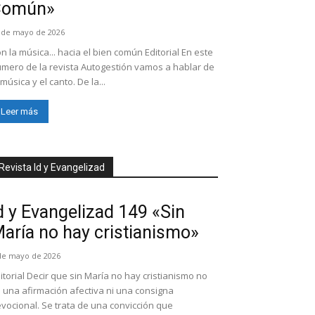
Común»
 de mayo de 2026
n la música... hacia el bien común Editorial En este
mero de la revista Autogestión vamos a hablar de
 música y el canto. De la...
Leer más
Revista Id y Evangelizad
d y Evangelizad 149 «Sin
aría no hay cristianismo»
de mayo de 2026
itorial Decir que sin María no hay cristianismo no
 una afirmación afectiva ni una consigna
vocional. Se trata de una convicción que