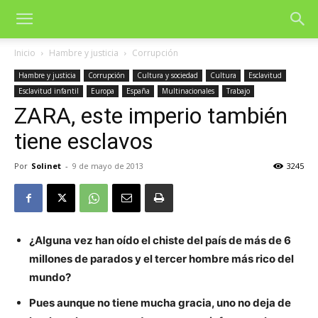
Inicio
Hambre y justicia
Corrupción
Hambre y justicia
Corrupción
Cultura y sociedad
Cultura
Esclavitud
Esclavitud infantil
Europa
España
Multinacionales
Trabajo
ZARA, este imperio también
tiene esclavos
Por
Solinet
-
9 de mayo de 2013
3245
¿Alguna vez han oído el chiste del país de más de 6
millones de parados y el tercer hombre más rico del
mundo?
Pues aunque no tiene mucha gracia, uno no deja de