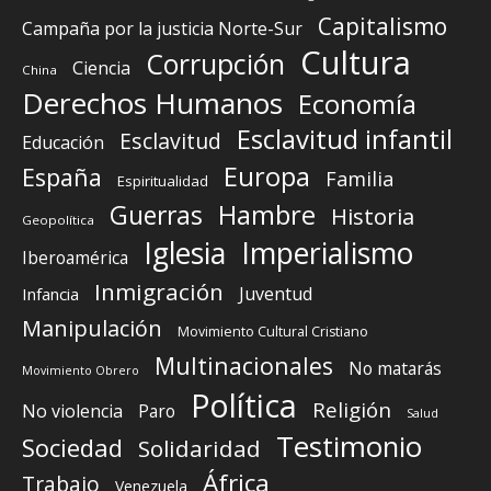
Capitalismo
Campaña por la justicia Norte-Sur
Cultura
Corrupción
Ciencia
China
Derechos Humanos
Economía
Esclavitud infantil
Esclavitud
Educación
Europa
España
Familia
Espiritualidad
Guerras
Hambre
Historia
Geopolítica
Iglesia
Imperialismo
Iberoamérica
Inmigración
Juventud
Infancia
Manipulación
Movimiento Cultural Cristiano
Multinacionales
No matarás
Movimiento Obrero
Política
Religión
No violencia
Paro
Salud
Testimonio
Sociedad
Solidaridad
África
Trabajo
Venezuela