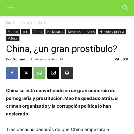
Inicio
Mundo
Asia
Mundo
Asia
China
No Matarás
Derechos humanos
Hambre y justicia
Política
China, ¿un gran prostíbulo?
Por
Solinet
-
16 de enero de 2014
3608
China se está convirtiendo en un gran comercio de
pornografía y prostitución. Mao ha quedado atrás. El
crimen organizado y la corrupción política lo han
acelerado.
Tres décadas después de que China empezara a