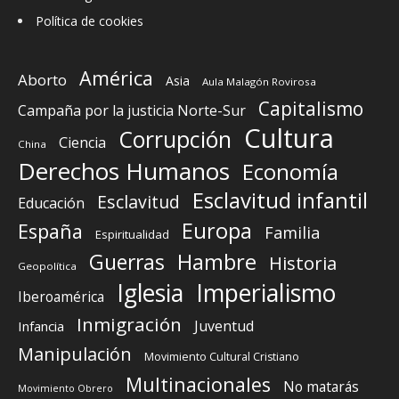
Política de cookies
América
Aborto
Asia
Aula Malagón Rovirosa
Capitalismo
Campaña por la justicia Norte-Sur
Cultura
Corrupción
Ciencia
China
Derechos Humanos
Economía
Esclavitud infantil
Esclavitud
Educación
Europa
España
Familia
Espiritualidad
Guerras
Hambre
Historia
Geopolítica
Iglesia
Imperialismo
Iberoamérica
Inmigración
Juventud
Infancia
Manipulación
Movimiento Cultural Cristiano
Multinacionales
No matarás
Movimiento Obrero