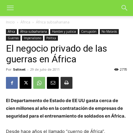
Inicio
África
África subsahariana
África
África subsahariana
Hambre y justicia
Corrupción
No Matarás
Guerras
Imperialismo
Política
El negocio privado de las
guerras en África
Por
Solinet
-
29 de julio de 2011
2770
El Departamento de Estado de EE UU gasta cerca de
cien millones al año en la contratación de empresas de
seguridad para el entrenamiento de soldados en África.
Desde hace años el llamado “cuerno de África”,