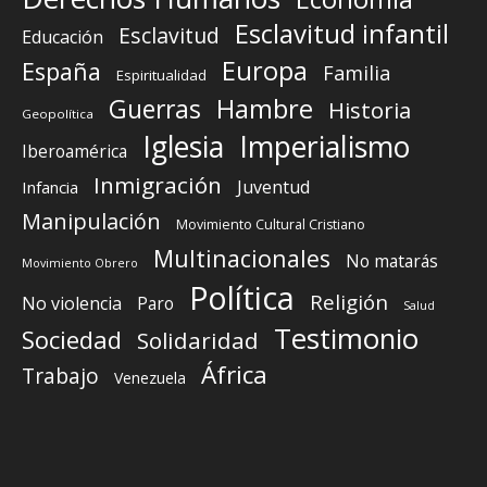
Esclavitud infantil
Esclavitud
Educación
Europa
España
Familia
Espiritualidad
Guerras
Hambre
Historia
Geopolítica
Iglesia
Imperialismo
Iberoamérica
Inmigración
Juventud
Infancia
Manipulación
Movimiento Cultural Cristiano
Multinacionales
No matarás
Movimiento Obrero
Política
Religión
No violencia
Paro
Salud
Testimonio
Sociedad
Solidaridad
África
Trabajo
Venezuela