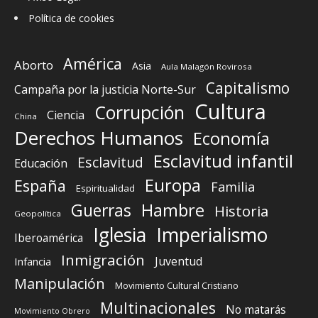
Política de cookies
América
Aborto
Asia
Aula Malagón Rovirosa
Capitalismo
Campaña por la justicia Norte-Sur
Cultura
Corrupción
Ciencia
China
Derechos Humanos
Economía
Esclavitud infantil
Esclavitud
Educación
Europa
España
Familia
Espiritualidad
Guerras
Hambre
Historia
Geopolítica
Iglesia
Imperialismo
Iberoamérica
Inmigración
Juventud
Infancia
Manipulación
Movimiento Cultural Cristiano
Multinacionales
No matarás
Movimiento Obrero