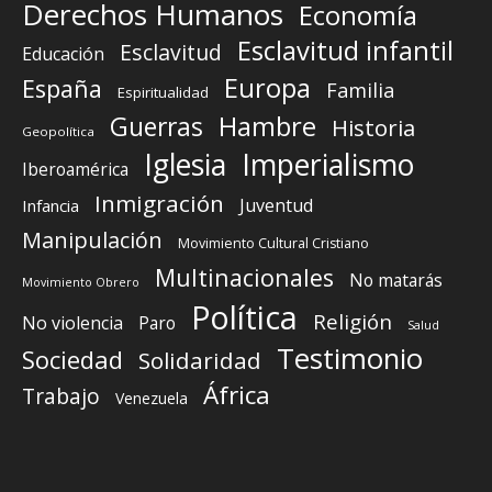
Derechos Humanos
Economía
Esclavitud infantil
Esclavitud
Educación
Europa
España
Familia
Espiritualidad
Guerras
Hambre
Historia
Geopolítica
Iglesia
Imperialismo
Iberoamérica
Inmigración
Juventud
Infancia
Manipulación
Movimiento Cultural Cristiano
Multinacionales
No matarás
Movimiento Obrero
Política
Religión
No violencia
Paro
Salud
Testimonio
Sociedad
Solidaridad
África
Trabajo
Venezuela