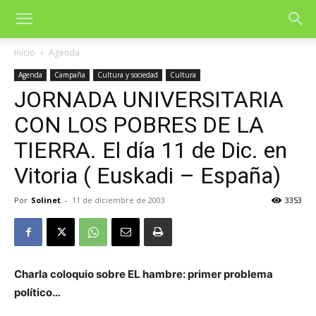
Inicio
Agenda
Agenda
Campaña
Cultura y sociedad
Cultura
JORNADA UNIVERSITARIA
CON LOS POBRES DE LA
TIERRA. El día 11 de Dic. en
Vitoria ( Euskadi – España)
Por
Solinet
-
11 de diciembre de 2003
3353
Charla coloquio sobre EL hambre: primer problema
político…