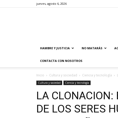
jueves, agosto 6, 2026
HAMBRE Y JUSTICIA
NO MATARÁS
AC
CONTACTA CON NOSOTROS
Inicio
Cultura y sociedad
Ciencia y tecnología
Cultura y sociedad
Ciencia y tecnología
LA CLONACION:
DE LOS SERES 