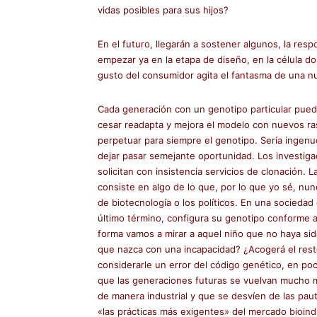
vidas posibles para sus hijos?
En el futuro, llegarán a sostener algunos, la resp
empezar ya en la etapa de diseño, en la célula 
gusto del consumidor agita el fantasma de una n
Cada generación con un genotipo particular puede l
cesar readapta y mejora el modelo con nuevos ra
perpetuar para siempre el genotipo. Sería inge
dejar pasar semejante oportunidad. Los investigad
solicitan con insistencia servicios de clonación.
consiste en algo de lo que, por lo que yo sé, nunc
de biotecnología o los políticos. En una socieda
último término, configura su genotipo conforme a
forma vamos a mirar a aquel niño que no haya si
que nazca con una incapacidad? ¿Acogerá el resto 
considerarle un error del código genético, en p
que las generaciones futuras se vuelvan mucho 
de manera industrial y que se desvíen de las p
«las prácticas más exigentes» del mercado bioindus