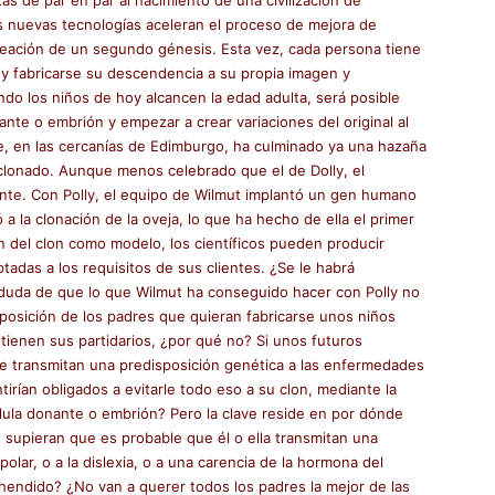
s nuevas tecnologías aceleran el proceso de mejora de
reación de un segundo génesis. Esta vez, cada persona tiene
ar y fabricarse su descendencia a su propia imagen y
ndo los niños de hoy alcancen la edad adulta, será posible
ante o embrión y empezar a crear variaciones del original al
ute, en las cercanías de Edimburgo, ha culminado ya una hazaña
 clonado. Aunque menos celebrado que el de Dolly, el
ante. Con Polly, el equipo de Wilmut implantó un gen humano
 a la clonación de la oveja, lo que ha hecho de ella el primer
ón del clon como modelo, los científicos pueden producir
tadas a los requisitos de sus clientes. ¿Se le habrá
duda de que lo que Wilmut ha conseguido hacer con Polly no
isposición de los padres que quieran fabricarse unos niños
ienen sus partidarios, ¿por qué no? Si unos futuros
e transmitan una predisposición genética a las enfermedades
ntirían obligados a evitarle todo eso a su clon, mediante la
lula donante o embrión? Pero la clave reside en por dónde
s supieran que es probable que él o ella transmitan una
olar, o a la dislexia, o a una carencia de la hormona del
hendido? ¿No van a querer todos los padres la mejor de las