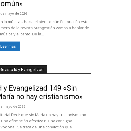
Común»
 de mayo de 2026
n la música... hacia el bien común Editorial En este
mero de la revista Autogestión vamos a hablar de
 música y el canto. De la...
Leer más
Revista Id y Evangelizad
d y Evangelizad 149 «Sin
aría no hay cristianismo»
de mayo de 2026
itorial Decir que sin María no hay cristianismo no
 una afirmación afectiva ni una consigna
vocional. Se trata de una convicción que