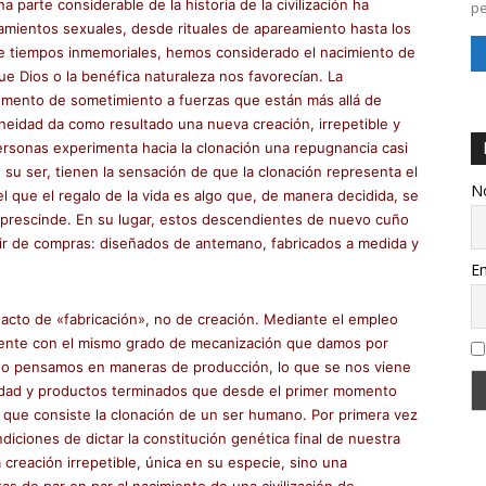
 parte considerable de la historia de la civilización ha
pe
mientos sexuales, desde rituales de apareamiento hasta los
sde tiempos inmemoriales, hemos considerado el nacimiento de
 Dios o la benéfica naturaleza nos favorecían. La
mento de sometimiento a fuerzas que están más allá de
ineidad da como resultado una nueva creación, irrepetible y
 personas experimenta hacia la clonación una repugnancia casi
 su ser, tienen la sensación de que la clonación representa el
N
l que el regalo de la vida es algo que, de manera decidida, se
e prescinde. En su lugar, estos descendientes de nuevo cuño
ir de compras: diseñados de antemano, fabricados a medida y
Em
n acto de «fabricación», no de creación. Mediante el empleo
viente con el mismo grado de mecanización que damos por
do pensamos en maneras de producción, lo que se nos viene
lidad y productos terminados que desde el primer momento
que consiste la clonación de un ser humano. Por primera vez
diciones de dictar la constitución genética final de nuestra
reación irrepetible, única en su especie, sino una
s de par en par al nacimiento de una civilización de