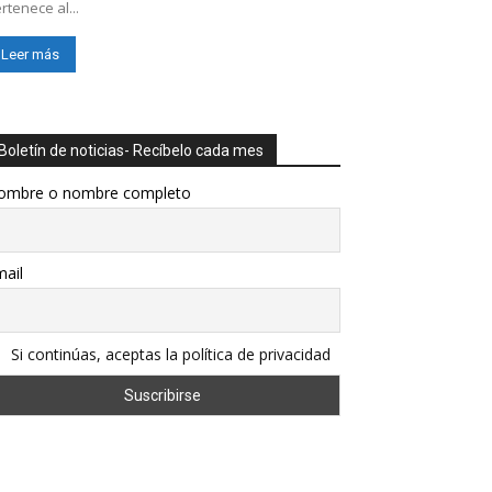
rtenece al...
Leer más
Boletín de noticias- Recíbelo cada mes
ombre o nombre completo
ail
Si continúas, aceptas la política de privacidad