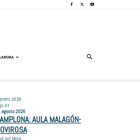
LABORA
gosto 2026
go
01
1
agosto
2026
AMPLONA: AULA MALAGÓN-
OVIROSA
nd out More