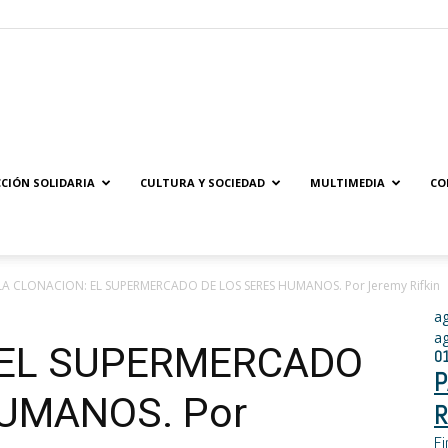
Solidaridad.net
CIÓN SOLIDARIA
CULTURA Y SOCIEDAD
MULTIMEDIA
CO
LA CLONACION: EL SUPERMERCADO DE LOS SERES HUMANOS. Por Jeremy Rifkin
a
a
 EL SUPERMERCADO
0
P
HUMANOS. Por
R
Fi