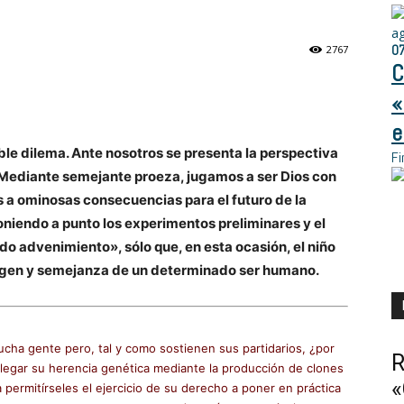
a
0
2767
C
«
e
ble dilema. Ante nosotros se presenta la perspectiva
Fi
 Mediante semejante proeza, jugamos a ser Dios con
 a ominosas consecuencias para el futuro de la
poniendo a punto los experimentos preliminares y el
 advenimiento», sólo que, en esta ocasión, el niño
magen y semejanza de un determinado ser humano.
cha gente pero, tal y como sostienen sus partidarios, ¿por
R
a legar su herencia genética mediante la producción de clones
«
permitírseles el ejercicio de su derecho a poner en práctica