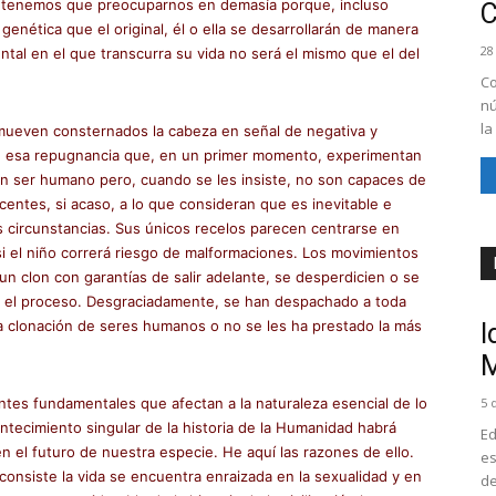
no tenemos que preocuparnos en demasía porque, incluso
enética que el original, él o ella se desarrollarán de manera
28
tal en el que transcurra su vida no será el mismo que el del
Co
nú
la
 mueven consternados la cabeza en señal de negativa y
o, esa repugnancia que, en un primer momento, experimentan
 un ser humano pero, cuando se les insiste, no son capaces de
entes, si acaso, a lo que consideran que es inevitable e
 circunstancias. Sus únicos recelos parecen centrarse en
i el niño correrá riesgo de malformaciones. Los movimientos
un clon con garantías de salir adelante, se desperdicien o se
n el proceso. Desgraciadamente, se han despachado a toda
la clonación de seres humanos o no se les ha prestado la más
I
M
tes fundamentales que afectan a la naturaleza esencial de lo
5 
ntecimiento singular de la historia de la Humanidad habrá
Ed
 el futuro de nuestra especie. He aquí las razones de ello.
es
onsiste la vida se encuentra enraizada en la sexualidad y en
de