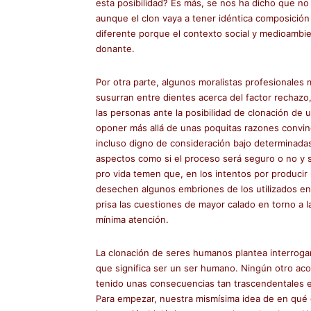
esta posibilidad? Es más, se nos ha dicho que 
aunque el clon vaya a tener idéntica composición g
diferente porque el contexto social y medioambien
donante.
Por otra parte, algunos moralistas profesionales
susurran entre dientes acerca del factor rechaz
las personas ante la posibilidad de clonación de
oponer más allá de unas poquitas razones convinc
incluso digno de consideración bajo determinadas
aspectos como si el proceso será seguro o no y s
pro vida temen que, en los intentos por producir 
desechen algunos embriones de los utilizados e
prisa las cuestiones de mayor calado en torno a 
mínima atención.
La clonación de seres humanos plantea interrogan
que significa ser un ser humano. Ningún otro aco
tenido unas consecuencias tan trascendentales en
Para empezar, nuestra mismísima idea de en qué c