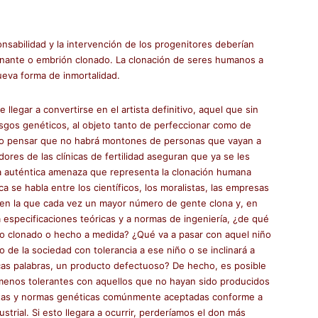
onsabilidad y la intervención de los progenitores deberían
donante o embrión clonado. La clonación de seres humanos a
ueva forma de inmortalidad.
legar a convertirse en el artista definitivo, aquel que sin
sgos genéticos, al objeto tanto de perfeccionar como de
nuo pensar que no habrá montones de personas que vayan a
ores de las clínicas de fertilidad aseguran que ya se les
 La auténtica amenaza que representa la clonación humana
a se habla entre los científicos, los moralistas, las empresas
d en la que cada vez un mayor número de gente clona y, en
 especificaciones teóricas y a normas de ingeniería, ¿de qué
do clonado o hecho a medida? ¿Qué va a pasar con aquel niño
de la sociedad con tolerancia a ese niño o se inclinará a
ocas palabras, un producto defectuoso? De hecho, es posible
menos tolerantes con aquellos que no hayan sido producidos
autas y normas genéticas comúnmente aceptadas conforme a
trial. Si esto llegara a ocurrir, perderíamos el don más