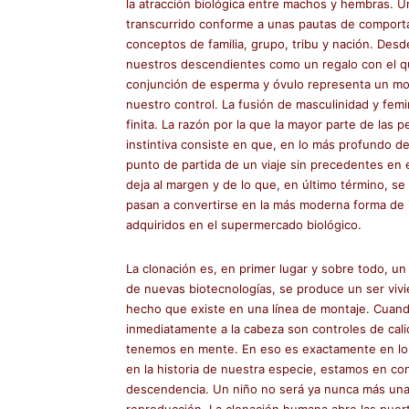
la atracción biológica entre machos y hembras. Una
transcurrido conforme a unas pautas de comporta
conceptos de familia, grupo, tribu y nación. De
nuestros descendientes como un regalo con el que
conjunción de esperma y óvulo representa un mo
nuestro control. La fusión de masculinidad y fem
finita. La razón por la que la mayor parte de las
instintiva consiste en que, en lo más profundo de
punto de partida de un viaje sin precedentes en e
deja al margen y de lo que, en último término, s
pasan a convertirse en la más moderna forma de 
adquiridos en el supermercado biológico.
La clonación es, en primer lugar y sobre todo, u
de nuevas biotecnologías, se produce un ser vi
hecho que existe en una línea de montaje. Cuan
inmediatamente a la cabeza son controles de ca
tenemos en mente. En eso es exactamente en lo 
en la historia de nuestra especie, estamos en con
descendencia. Un niño no será ya nunca más una c
reproducción. La clonación humana abre las puerta