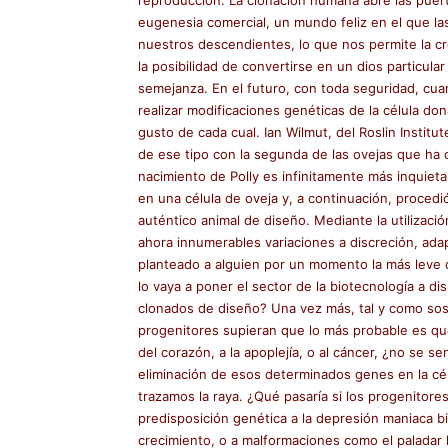
eugenesia comercial, un mundo feliz en el que la
nuestros descendientes, lo que nos permite la c
la posibilidad de convertirse en un dios particul
semejanza. En el futuro, con toda seguridad, cua
realizar modificaciones genéticas de la célula don
gusto de cada cual. Ian Wilmut, del Roslin Instit
de ese tipo con la segunda de las ovejas que ha
nacimiento de Polly es infinitamente más inquiet
en una célula de oveja y, a continuación, procedió
auténtico animal de diseño. Mediante la utilizaci
ahora innumerables variaciones a discreción, adap
planteado a alguien por un momento la más leve 
lo vaya a poner el sector de la biotecnología a d
clonados de diseño? Una vez más, tal y como sost
progenitores supieran que lo más probable es qu
del corazón, a la apoplejía, o al cáncer, ¿no se se
eliminación de esos determinados genes en la cé
trazamos la raya. ¿Qué pasaría si los progenitore
predisposición genética a la depresión maniaca bip
crecimiento, o a malformaciones como el paladar 