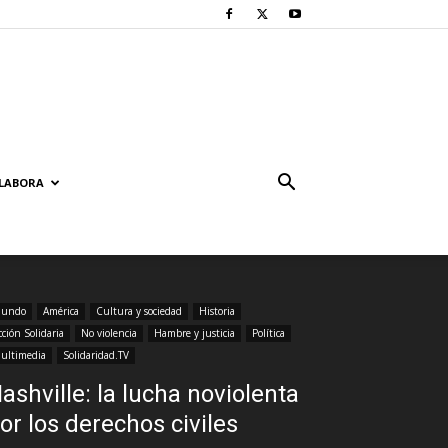
LABORA
undo
América
Cultura y sociedad
Historia
cción Solidaria
No violencia
Hambre y justicia
Política
ultimedia
Solidaridad.TV
ashville: la lucha noviolenta
or los derechos civiles