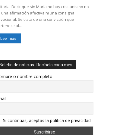
itorial Decir que sin María no hay cristianismo no
 una afirmación afectiva ni una consigna
vocional. Se trata de una convicción que
rtenece al...
Leer más
Boletín de noticias- Recíbelo cada mes
ombre o nombre completo
ail
Si continúas, aceptas la política de privacidad