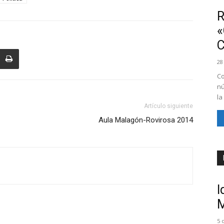
R
«
28
Co
nú
la
Artículo siguiente
Aula Malagón-Rovirosa 2014
I
M
5 