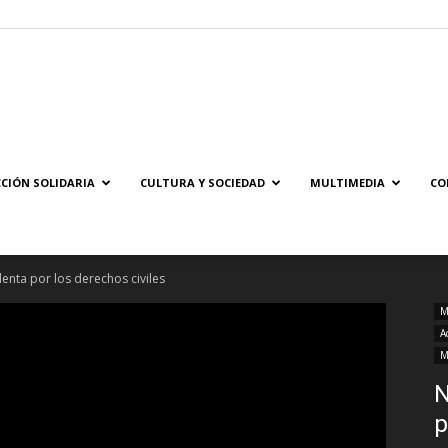
Solidaridad.net
CIÓN SOLIDARIA
CULTURA Y SOCIEDAD
MULTIMEDIA
CO
olenta por los derechos civiles
M
A
M
N
p