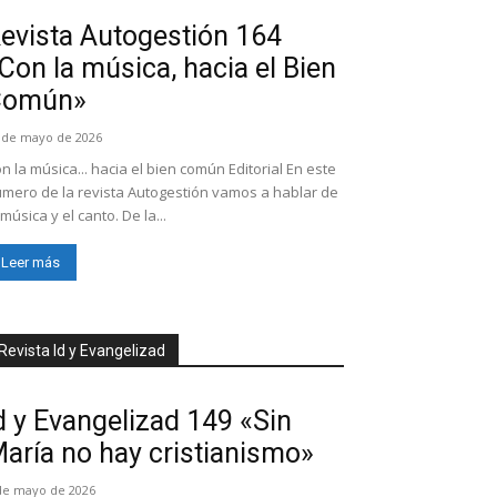
evista Autogestión 164
Con la música, hacia el Bien
Común»
 de mayo de 2026
n la música... hacia el bien común Editorial En este
mero de la revista Autogestión vamos a hablar de
 música y el canto. De la...
Leer más
Revista Id y Evangelizad
d y Evangelizad 149 «Sin
aría no hay cristianismo»
de mayo de 2026