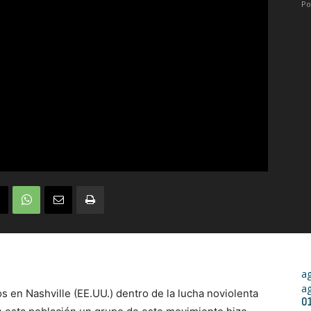
Po
a
a
 en Nashville (EE.UU.) dentro de la lucha noviolenta
0