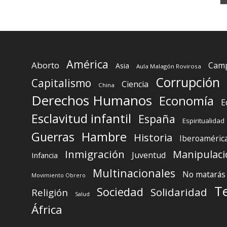
América
Aborto
Camp
Asia
Aula Malagón Rovirosa
Corrupción
Capitalismo
Ciencia
China
Derechos Humanos
Economía
E
Esclavitud infantil
España
Espiritualidad
Guerras
Hambre
Historia
Iberoaméric
Inmigración
Manipulaci
Juventud
Infancia
Multinacionales
No matarás
Movimiento Obrero
T
Sociedad
Solidaridad
Religión
Salud
África