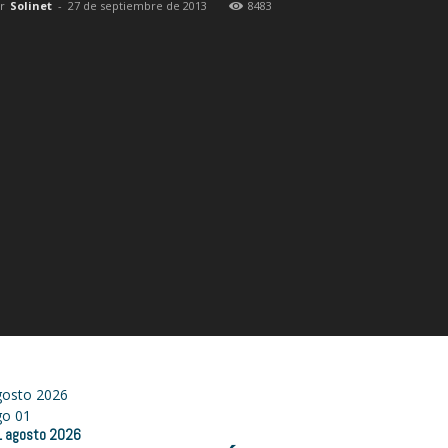
r
Solinet
-
27 de septiembre de 2013
8483
gosto 2026
go
01
1
agosto
2026