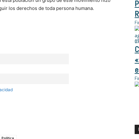
n esta población un grupo de este movimiento hizo
P
eguir los derechos de toda persona humana.
R
Fi
a
0
C
«
e
Fi
vacidad
Política