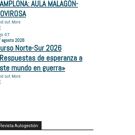
AMPLONA: AULA MALAGÓN-
OVIROSA
nd out More
go
07
7
agosto
2026
urso Norte-Sur 2026
Respuestas de esperanza a
ste mundo en guerra»
nd out More
Revista Autogestión