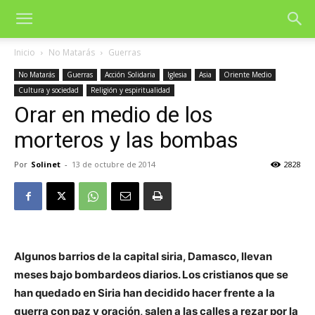
Inicio
No Matarás
Guerras
No Matarás
Guerras
Acción Solidaria
Iglesia
Asia
Oriente Medio
Cultura y sociedad
Religión y espiritualidad
Orar en medio de los
morteros y las bombas
Por
Solinet
-
13 de octubre de 2014
2828
Algunos barrios de la capital siria, Damasco, llevan
meses bajo bombardeos diarios. Los cristianos que se
han quedado en Siria han decidido hacer frente a la
guerra con paz y oración, salen a las calles a rezar por la