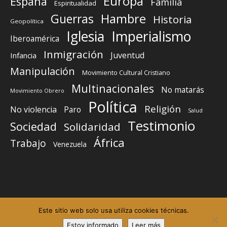
Europa
España
Familia
Espiritualidad
Guerras
Hambre
Historia
Geopolítica
Iglesia
Imperialismo
Iberoamérica
Inmigración
Juventud
Infancia
Manipulación
Movimiento Cultural Cristiano
Multinacionales
No matarás
Movimiento Obrero
Política
Religión
No violencia
Paro
Salud
Testimonio
Sociedad
Solidaridad
África
Trabajo
Venezuela
Este sitio web solo usa utiliza cookies técnicas.
Elemento del menú
Elemento del menú
Estoy informado
Leer más