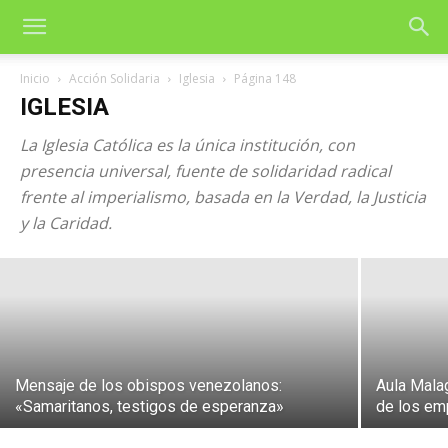
Inicio
Acción Solidaria
Iglesia
Página 148
IGLESIA
La Iglesia Católica es la única institución, con
Iglesia católica: Recuperar la dignidad
presencia universal, fuente de solidaridad radical
frente al imperialismo, basada en la Verdad, la Justicia
de los «los intocables» en Bangladés
y la Caridad.
5 de agosto de 2026
Mensaje de los obispos venezolanos:
Aula Mala
«Samaritanos, testigos de esperanza»
de los em