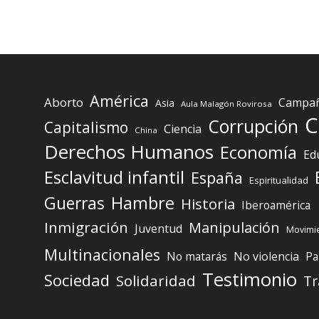
América
Aborto
Campaña
Asia
Aula Malagón Rovirosa
C
Corrupción
Capitalismo
Ciencia
China
Derechos Humanos
Economía
Ed
Esclavitud infantil
España
Espiritualidad
Guerras
Hambre
Historia
Iberoamérica
Inmigración
Manipulación
Juventud
Movimie
Multinacionales
No matarás
No violencia
Pa
Testimonio
Sociedad
Solidaridad
Tr