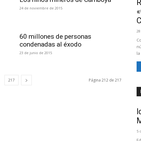
R
24 de noviembre de 2015
«
28
60 millones de personas
Co
condenadas al éxodo
nú
23 de junio de 2015
la
217
Página 212 de 217
I
M
5 
Ed