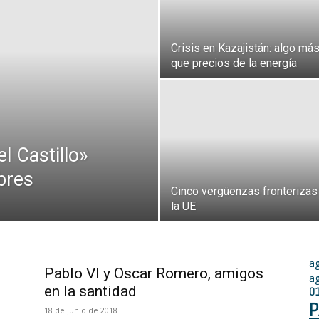
Crisis en Kazajistán: algo má
que precios de la energía
l Castillo»
bres
Cinco vergüenzas fronterizas
la UE
a
Pablo VI y Oscar Romero, amigos
a
en la santidad
0
P
18 de junio de 2018