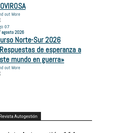
OVIROSA
nd out More
go
07
7
agosto
2026
urso Norte-Sur 2026
Respuestas de esperanza a
ste mundo en guerra»
nd out More
Revista Autogestión