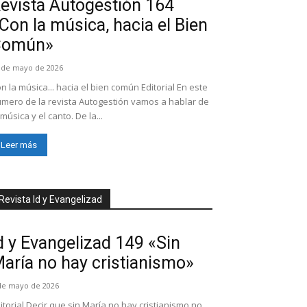
evista Autogestión 164
Con la música, hacia el Bien
Común»
 de mayo de 2026
n la música... hacia el bien común Editorial En este
mero de la revista Autogestión vamos a hablar de
 música y el canto. De la...
Leer más
Revista Id y Evangelizad
d y Evangelizad 149 «Sin
aría no hay cristianismo»
de mayo de 2026
itorial Decir que sin María no hay cristianismo no