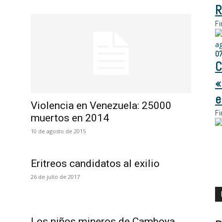
R
Fi
a
0
C
«
e
Violencia en Venezuela: 25000
Fi
muertos en 2014
10 de agosto de 2015
Eritreos candidatos al exilio
26 de julio de 2017
Los niños mineros de Camboya