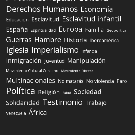
Derechos Humanos
Economía
Esclavitud infantil
Esclavitud
Educación
Europa
España
Familia
Espiritualidad
Geopolítica
Guerras
Hambre
Historia
Iberoamérica
Iglesia
Imperialismo
Infancia
Inmigración
Manipulación
Juventud
Movimiento Cultural Cristiano
Movimiento Obrero
Multinacionales
No matarás
No violencia
Paro
Política
Sociedad
Religión
Salud
Testimonio
Solidaridad
Trabajo
África
Venezuela