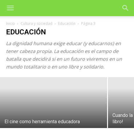
Inicio
Cultura y sociedad
Educación
Página 3
EDUCACIÓN
La dignidad humana exige educar (y educarnos) en
tener cabeza propia. La educación es el campo de
batalla que decidirá si en un futuro viviremos en un
Diseñar nuevos mapas de esperanza
mundo totalitario o en uno libre y solidario.
1 de abril de 2026
Cuando la 
El cine como herramienta educadora
libro!