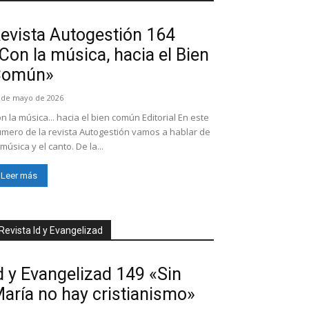
evista Autogestión 164
Con la música, hacia el Bien
Común»
 de mayo de 2026
n la música... hacia el bien común Editorial En este
mero de la revista Autogestión vamos a hablar de
 música y el canto. De la...
Leer más
Revista Id y Evangelizad
d y Evangelizad 149 «Sin
aría no hay cristianismo»