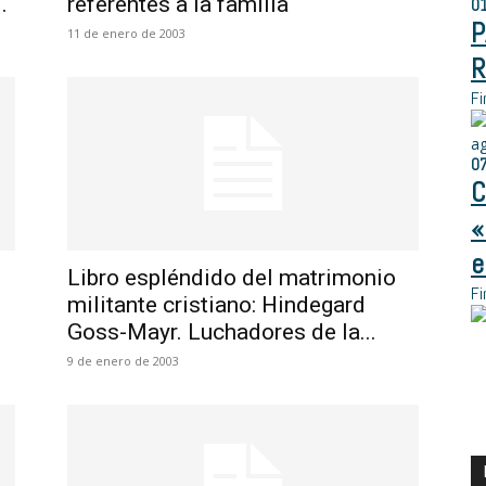
.
referentes a la familia
0
P
11 de enero de 2003
R
Fi
a
0
C
«
e
Libro espléndido del matrimonio
Fi
militante cristiano: Hindegard
Goss-Mayr. Luchadores de la...
9 de enero de 2003