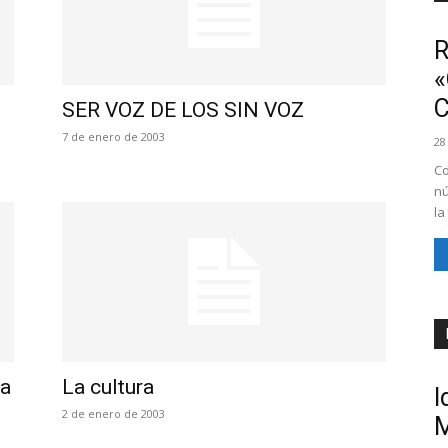
R
«
SER VOZ DE LOS SIN VOZ
7 de enero de 2003
28
Co
nú
la
ca
La cultura
I
2 de enero de 2003
M