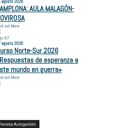
1
agosto
2026
AMPLONA: AULA MALAGÓN-
OVIROSA
nd out More
go
07
7
agosto
2026
urso Norte-Sur 2026
Respuestas de esperanza a
ste mundo en guerra»
nd out More
Revista Autogestión