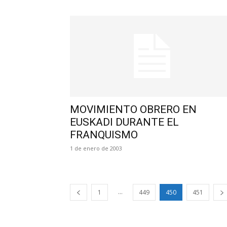
MOVIMIENTO OBRERO EN
EUSKADI DURANTE EL
FRANQUISMO
1 de enero de 2003
...
1
449
450
451