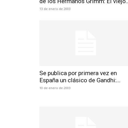
de los Hermanos Grimm: El viejo..
13 de enero de 2003
Se publica por primera vez en
España un clásico de Gandhi:...
10 de enero de 2003