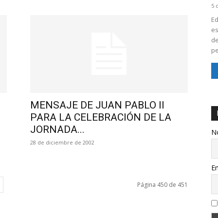
5 
Ed
es
de
pe
MENSAJE DE JUAN PABLO II
PARA LA CELEBRACIÓN DE LA
JORNADA...
N
28 de diciembre de 2002
Em
Página 450 de 451