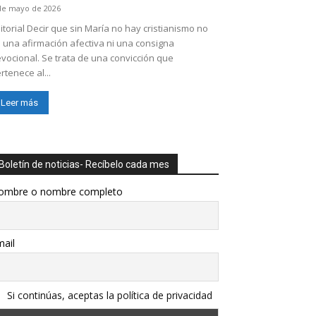
de mayo de 2026
itorial Decir que sin María no hay cristianismo no
 una afirmación afectiva ni una consigna
vocional. Se trata de una convicción que
rtenece al...
Leer más
Boletín de noticias- Recíbelo cada mes
ombre o nombre completo
ail
Si continúas, aceptas la política de privacidad