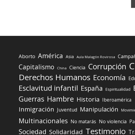
América
Aborto
Campaña
Asia
Aula Malagón Rovirosa
C
Corrupción
Capitalismo
Ciencia
China
Derechos Humanos
Economía
Ed
Esclavitud infantil
España
Espiritualidad
Guerras
Hambre
Historia
Iberoamérica
Inmigración
Manipulación
Juventud
Movimie
Multinacionales
No matarás
No violencia
Pa
Testimonio
Sociedad
Solidaridad
Tr