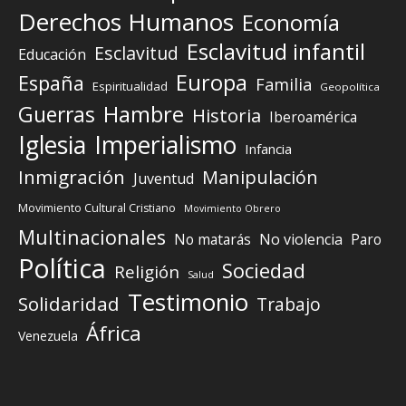
Derechos Humanos
Economía
Esclavitud infantil
Esclavitud
Educación
Europa
España
Familia
Espiritualidad
Geopolítica
Guerras
Hambre
Historia
Iberoamérica
Iglesia
Imperialismo
Infancia
Inmigración
Manipulación
Juventud
Movimiento Cultural Cristiano
Movimiento Obrero
Multinacionales
No matarás
No violencia
Paro
Política
Sociedad
Religión
Salud
Testimonio
Solidaridad
Trabajo
África
Venezuela