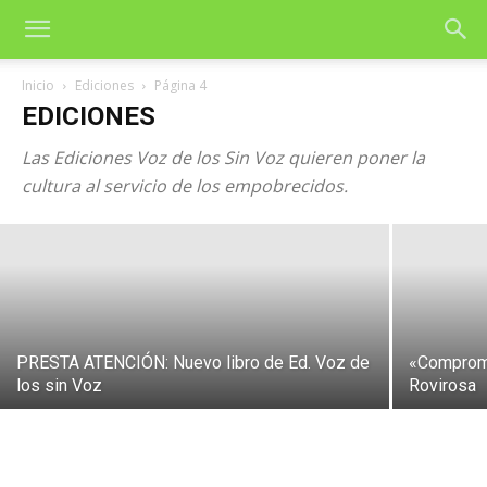
Inicio
Ediciones
Página 4
Libro de Voz de los sin Voz sobre IA:
EDICIONES
«Filosofía política más allá del
Las Ediciones Voz de los Sin Voz quieren poner la
algoritmo»
cultura al servicio de los empobrecidos.
24 de febrero de 2026
PRESTA ATENCIÓN: Nuevo libro de Ed. Voz de
«Compromi
los sin Voz
Rovirosa