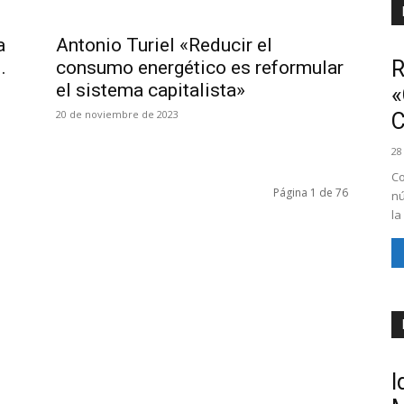
a
Antonio Turiel «Reducir el
R
.
consumo energético es reformular
el sistema capitalista»
«
20 de noviembre de 2023
28
Co
Página 1 de 76
nú
la
I