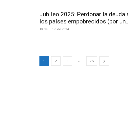
Jubileo 2025: Perdonar la deuda 
los países empobrecidos (por un..
10 de junio de 2024
...
1
2
3
76