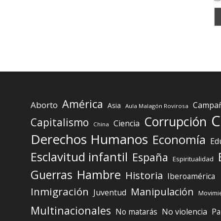
América
Aborto
Campaña
Asia
Aula Malagón Rovirosa
C
Corrupción
Capitalismo
Ciencia
China
Derechos Humanos
Economía
Ed
Esclavitud infantil
España
Espiritualidad
Guerras
Hambre
Historia
Iberoamérica
Inmigración
Manipulación
Juventud
Movimie
Multinacionales
No matarás
No violencia
Pa