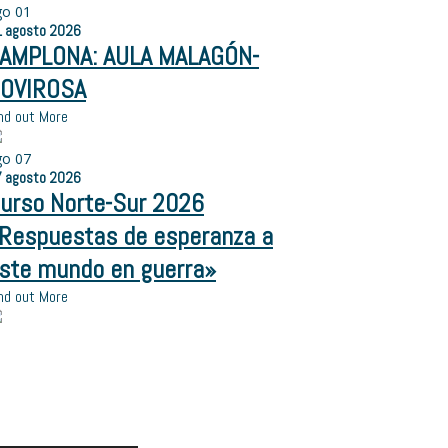
go
01
1
agosto
2026
AMPLONA: AULA MALAGÓN-
OVIROSA
nd out More
go
07
7
agosto
2026
urso Norte-Sur 2026
Respuestas de esperanza a
ste mundo en guerra»
nd out More