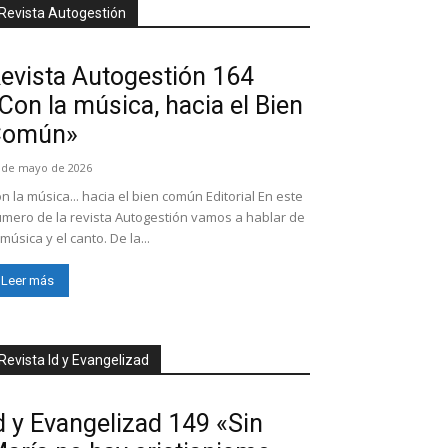
Revista Autogestión
evista Autogestión 164
Con la música, hacia el Bien
Común»
 de mayo de 2026
n la música... hacia el bien común Editorial En este
mero de la revista Autogestión vamos a hablar de
 música y el canto. De la...
Leer más
Revista Id y Evangelizad
d y Evangelizad 149 «Sin