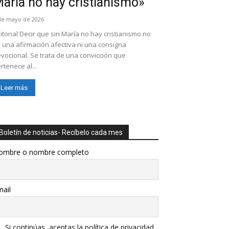
aría no hay cristianismo»
de mayo de 2026
itorial Decir que sin María no hay cristianismo no
 una afirmación afectiva ni una consigna
vocional. Se trata de una convicción que
rtenece al...
Leer más
Boletín de noticias- Recíbelo cada mes
ombre o nombre completo
ail
Si continúas, aceptas la política de privacidad