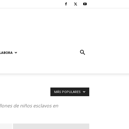
LABORA
MÁS POPULARES
llones de niños esclavos en