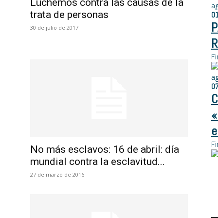
Luchemos contra las causas de la
a
trata de personas
0
P
30 de julio de 2017
R
Fi
a
0
C
«
e
Fi
No más esclavos: 16 de abril: día
mundial contra la esclavitud...
27 de marzo de 2016