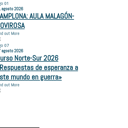
go
01
1
agosto
2026
AMPLONA: AULA MALAGÓN-
OVIROSA
nd out More
go
07
7
agosto
2026
urso Norte-Sur 2026
Respuestas de esperanza a
ste mundo en guerra»
nd out More