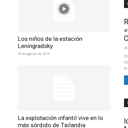
R
«
Los niños de la estación
Leningradsky
28
19 de agosto de 2015
Co
nú
la
La explotación infantil vive en lo
I
más sórdido de Tailandia