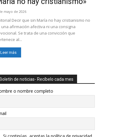
aría no hay cristianismo»
de mayo de 2026
itorial Decir que sin María no hay cristianismo no
 una afirmación afectiva ni una consigna
vocional. Se trata de una convicción que
rtenece al...
Leer más
Boletín de noticias- Recíbelo cada mes
ombre o nombre completo
ail
Si continúas, aceptas la política de privacidad