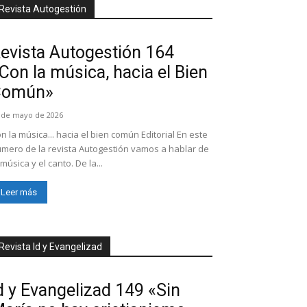
Revista Autogestión
evista Autogestión 164
Con la música, hacia el Bien
Común»
 de mayo de 2026
n la música... hacia el bien común Editorial En este
mero de la revista Autogestión vamos a hablar de
 música y el canto. De la...
Leer más
Revista Id y Evangelizad
d y Evangelizad 149 «Sin