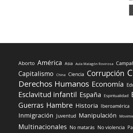
América
Aborto
Campaña
Asia
Aula Malagón Rovirosa
C
Corrupción
Capitalismo
Ciencia
China
Derechos Humanos
Economía
Ed
Esclavitud infantil
España
Espiritualidad
Guerras
Hambre
Historia
Iberoamérica
Inmigración
Manipulación
Juventud
Movimie
Multinacionales
No matarás
No violencia
Pa