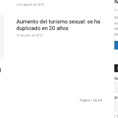
M
5 de agosto de 2015
5 
Ed
Aumento del turismo sexual: se ha
es
duplicado en 20 años
de
pe
13 de julio de 2016
l
N
Em
Página 1 de 84