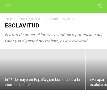
Inicio
Hambre y justicia
Esclavitud
Página 3
ESCLAVITUD
Industria textil: Motor de la esclavitud
El fruto de poner el interés económico por encima del
moderna
valor y la dignidad del trabajo, es la esclavitud.
11 de mayo de 2026
Un 1º de mayo en España ¿sin luchar contra la
«Ha apare
pobreza infantil?
explotación