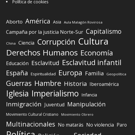
Política de cookies
América
Aborto
Asia
Aula Malagón Rovirosa
Capitalismo
Campaña por la justicia Norte-Sur
Cultura
Corrupción
Ciencia
China
Derechos Humanos
Economía
Esclavitud infantil
Esclavitud
Educación
Europa
España
Familia
Espiritualidad
Geopolítica
Guerras
Hambre
Historia
Iberoamérica
Iglesia
Imperialismo
Infancia
Inmigración
Manipulación
Juventud
Movimiento Cultural Cristiano
Movimiento Obrero
Multinacionales
No matarás
No violencia
Paro
Política