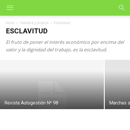
Inicio
Hambre y justicia
Esclavitud
ESCLAVITUD
Aumenta la explotación sexual en los
El fruto de poner el interés económico por encima del
EEUU
valor y la dignidad del trabajo, es la esclavitud.
4 de abril de 2017
Revista Autogestión Nº 98
Marchas so