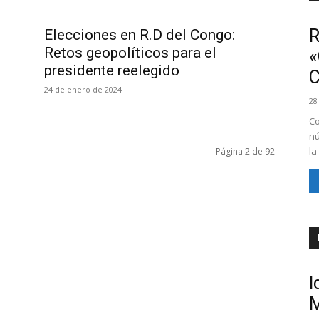
R
Elecciones en R.D del Congo:
Retos geopolíticos para el
«
presidente reelegido
24 de enero de 2024
28
Co
nú
la
Página 2 de 92
I
M