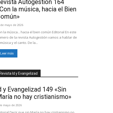
evista Autogestión 164
Con la música, hacia el Bien
Común»
 de mayo de 2026
n la música... hacia el bien común Editorial En este
mero de la revista Autogestión vamos a hablar de
 música y el canto. De la...
Leer más
Revista Id y Evangelizad
d y Evangelizad 149 «Sin
aría no hay cristianismo»
de mayo de 2026
itorial Decir que sin María no hay cristianismo no