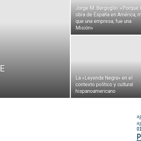
Jorge M. Bergoglio: «Porque 
obra de España en América, 
que una empresa, fue una
Misión»
E
La «Leyenda Negra» en el
contexto político y cultural
hispanoamericano
a
a
0
P