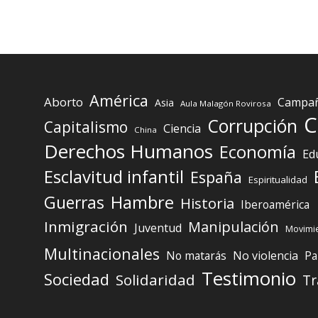
América
Aborto
Campaña
Asia
Aula Malagón Rovirosa
C
Corrupción
Capitalismo
Ciencia
China
Derechos Humanos
Economía
Ed
Esclavitud infantil
España
Espiritualidad
Guerras
Hambre
Historia
Iberoamérica
Inmigración
Manipulación
Juventud
Movimie
Multinacionales
No matarás
No violencia
Pa
Testimonio
Sociedad
Solidaridad
Tr