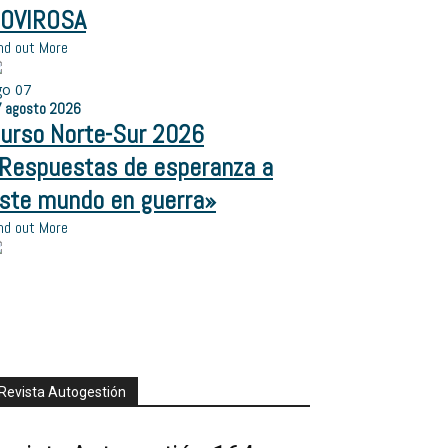
OVIROSA
nd out More
go
07
7
agosto
2026
urso Norte-Sur 2026
Respuestas de esperanza a
ste mundo en guerra»
nd out More
Revista Autogestión