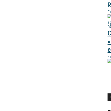
R
Fi
a
0
C
«
e
Fi