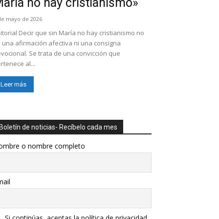
aría no hay cristianismo»
de mayo de 2026
itorial Decir que sin María no hay cristianismo no
 una afirmación afectiva ni una consigna
vocional. Se trata de una convicción que
rtenece al...
Leer más
Boletín de noticias- Recíbelo cada mes
ombre o nombre completo
ail
Si continúas, aceptas la política de privacidad