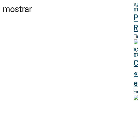
a
a mostrar
0
P
R
Fi
a
0
C
«
e
Fi