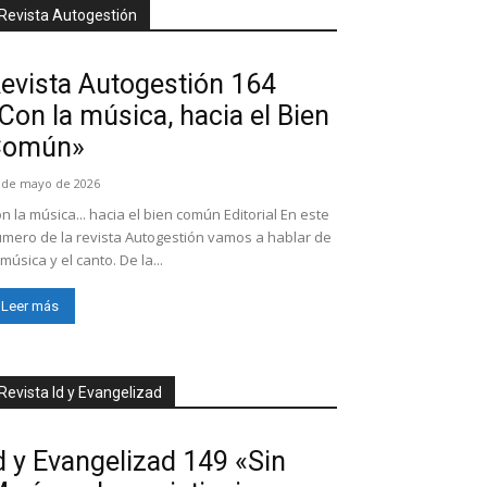
Revista Autogestión
evista Autogestión 164
Con la música, hacia el Bien
Común»
 de mayo de 2026
n la música... hacia el bien común Editorial En este
mero de la revista Autogestión vamos a hablar de
 música y el canto. De la...
Leer más
Revista Id y Evangelizad
d y Evangelizad 149 «Sin