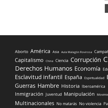
América
Aborto
Campaña
Asia
Aula Malagón Rovirosa
C
Corrupción
Capitalismo
Ciencia
China
Derechos Humanos
Economía
Ed
Esclavitud infantil
España
Espiritualidad
Guerras
Hambre
Historia
Iberoamérica
Inmigración
Manipulación
Juventud
Movimie
Multinacionales
No matarás
No violencia
Pa