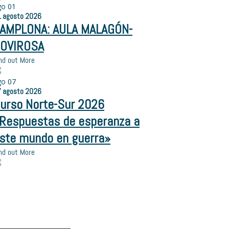
go
01
1
agosto
2026
AMPLONA: AULA MALAGÓN-
OVIROSA
nd out More
go
07
7
agosto
2026
urso Norte-Sur 2026
Respuestas de esperanza a
ste mundo en guerra»
nd out More