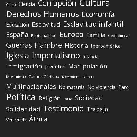
Cultura
Corrupción
Ciencia
China
Derechos Humanos
Economía
Esclavitud infantil
Esclavitud
Educación
Europa
España
Familia
Espiritualidad
Geopolítica
Guerras
Hambre
Historia
Iberoamérica
Iglesia
Imperialismo
Infancia
Inmigración
Manipulación
Juventud
Movimiento Cultural Cristiano
Movimiento Obrero
Multinacionales
No matarás
No violencia
Paro
Política
Sociedad
Religión
Salud
Testimonio
Solidaridad
Trabajo
África
Venezuela