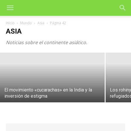
Inicio
Mundo
Asia
Página 42
Iglesia católica: Recuperar la dignidad
ASIA
de los «los intocables» en Bangladés
Noticias sobre el continente asiático.
5 de agosto de 2026
El movimiento «cucarachas» en la India y la
Los rohin
inversión de estigma
refugiados