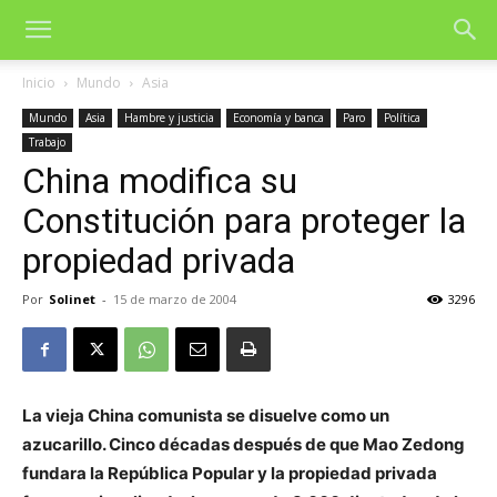
Inicio
Mundo
Asia
Mundo
Asia
Hambre y justicia
Economía y banca
Paro
Política
Trabajo
China modifica su
Constitución para proteger la
propiedad privada
Por
Solinet
-
15 de marzo de 2004
3296
La vieja China comunista se disuelve como un
azucarillo. Cinco décadas después de que Mao Zedong
fundara la República Popular y la propiedad privada