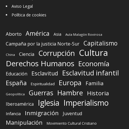
Aviso Legal
Política de cookies
América
Aborto
Asia
Aula Malagón Rovirosa
Capitalismo
Campaña por la justicia Norte-Sur
Cultura
Corrupción
Ciencia
China
Derechos Humanos
Economía
Esclavitud infantil
Esclavitud
Educación
Europa
España
Familia
Espiritualidad
Guerras
Hambre
Historia
Geopolítica
Iglesia
Imperialismo
Iberoamérica
Inmigración
Juventud
Infancia
Manipulación
Movimiento Cultural Cristiano