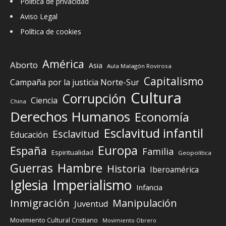
Política de privacidad
Aviso Legal
Política de cookies
América
Aborto
Asia
Aula Malagón Rovirosa
Capitalismo
Campaña por la justicia Norte-Sur
Cultura
Corrupción
Ciencia
China
Derechos Humanos
Economía
Esclavitud infantil
Esclavitud
Educación
Europa
España
Familia
Espiritualidad
Geopolítica
Guerras
Hambre
Historia
Iberoamérica
Iglesia
Imperialismo
Infancia
Inmigración
Manipulación
Juventud
Movimiento Cultural Cristiano
Movimiento Obrero