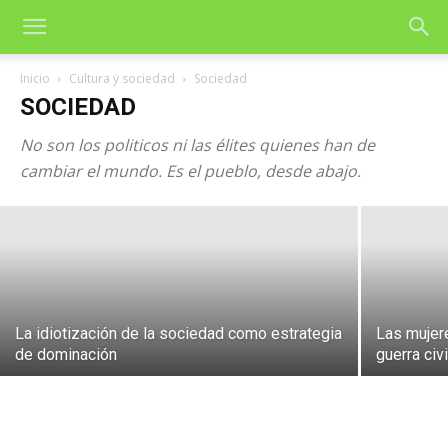
Inicio
Cultura y sociedad
Sociedad
SOCIEDAD
No son los politicos ni las élites quienes han de
Las 48 leyes del poder
cambiar el mundo. Es el pueblo, desde abajo.
29 de enero de 2004
La idiotización de la sociedad como estrategia
Las mujer
de dominación
guerra civi