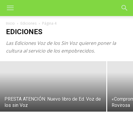
Inicio
Ediciones
Página 4
Libro de Voz de los sin Voz sobre IA:
EDICIONES
«Filosofía política más allá del
Las Ediciones Voz de los Sin Voz quieren poner la
algoritmo»
cultura al servicio de los empobrecidos.
24 de febrero de 2026
PRESTA ATENCIÓN: Nuevo libro de Ed. Voz de
«Compromi
los sin Voz
Rovirosa