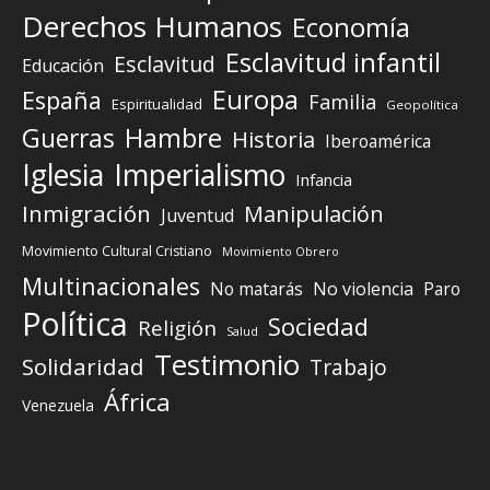
Derechos Humanos
Economía
Esclavitud infantil
Esclavitud
Educación
Europa
España
Familia
Espiritualidad
Geopolítica
Guerras
Hambre
Historia
Iberoamérica
Iglesia
Imperialismo
Infancia
Inmigración
Manipulación
Juventud
Movimiento Cultural Cristiano
Movimiento Obrero
Multinacionales
No matarás
No violencia
Paro
Política
Sociedad
Religión
Salud
Testimonio
Solidaridad
Trabajo
África
Venezuela