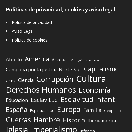
Políticas de privacidad, cookies y aviso legal
Política de privacidad
Aviso Legal
Política de cookies
América
Aborto
Asia
Aula Malagón Rovirosa
Capitalismo
Campaña por la justicia Norte-Sur
Cultura
Corrupción
Ciencia
China
Derechos Humanos
Economía
Esclavitud infantil
Esclavitud
Educación
Europa
España
Familia
Espiritualidad
Geopolítica
Guerras
Hambre
Historia
Iberoamérica
Iglesia
Imperialismo
Infancia