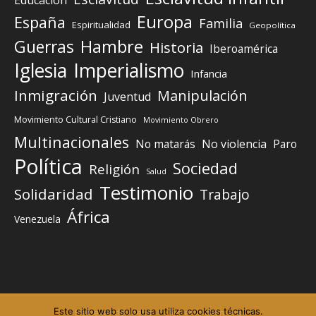
Educación
Europa
España
Familia
Espiritualidad
Geopolítica
Guerras
Hambre
Historia
Iberoamérica
Iglesia
Imperialismo
Infancia
Inmigración
Manipulación
Juventud
Movimiento Cultural Cristiano
Movimiento Obrero
Multinacionales
No matarás
No violencia
Paro
Política
Sociedad
Religión
Salud
Testimonio
Solidaridad
Trabajo
África
Venezuela
Este sitio web solo usa utiliza cookies técnicas.
Elemento del menú
Elemento del menú