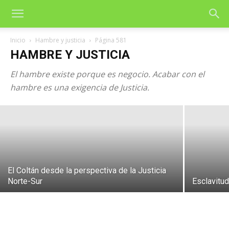
Inicio
Hambre y justicia
Página 581
HAMBRE Y JUSTICIA
El hambre existe porque es negocio. Acabar con el
Botín, otro dueño de España
hambre es una exigencia de Justicia.
28 de junio de 2007
El Coltán desde la perspectiva de la Justicia
Norte-Sur
Esclavitud 