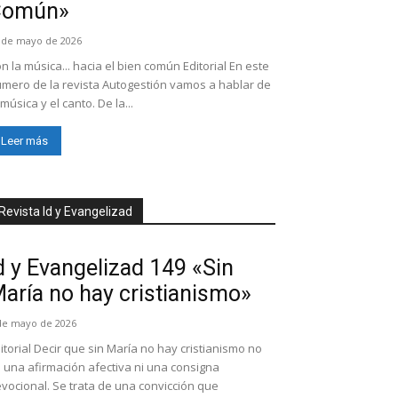
Común»
 de mayo de 2026
n la música... hacia el bien común Editorial En este
mero de la revista Autogestión vamos a hablar de
 música y el canto. De la...
Leer más
Revista Id y Evangelizad
d y Evangelizad 149 «Sin
aría no hay cristianismo»
de mayo de 2026
itorial Decir que sin María no hay cristianismo no
 una afirmación afectiva ni una consigna
vocional. Se trata de una convicción que