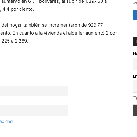
 aumento en 61,11 bolívares, al subir de 1.397,50 a
pe
 4,4 por ciento.
za del hogar también se incrementaron de 929,77
ento. En cuanto a la vivienda el alquiler aumentó 2 por
2.225 a 2.269.
N
Em
vacidad