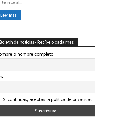
rtenece al...
Leer más
Boletín de noticias- Recíbelo cada mes
ombre o nombre completo
ail
Si continúas, aceptas la política de privacidad