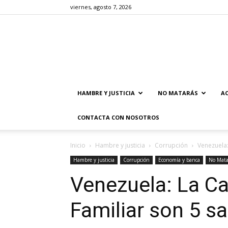
viernes, agosto 7, 2026
HAMBRE Y JUSTICIA
NO MATARÁS
AC
CONTACTA CON NOSOTROS
Inicio
Hambre y justicia
Corrupción
Venezuela:
Hambre y justicia
Corrupción
Economía y banca
No Mata
Venezuela: La C
Familiar son 5 s