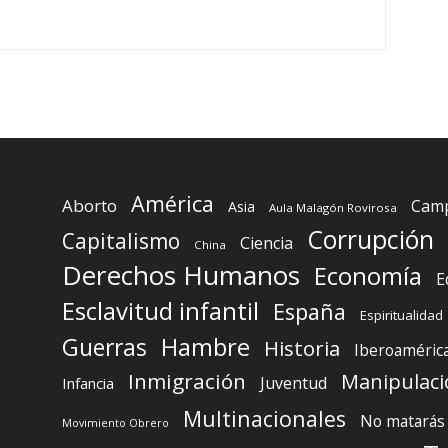
América
Aborto
Camp
Asia
Aula Malagón Rovirosa
Corrupción
Capitalismo
Ciencia
China
Derechos Humanos
Economía
E
Esclavitud infantil
España
Espiritualidad
Guerras
Hambre
Historia
Iberoaméric
Inmigración
Manipulaci
Juventud
Infancia
Multinacionales
No matarás
Movimiento Obrero