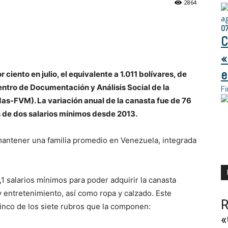
2864
a
0
C
«
e
ciento en julio, el equivalente a 1.011 bolívares, de
entro de Documentación y Análisis Social de la
Fi
s-FVM). La variación anual de la canasta fue de 76
s de dos salarios mínimos desde 2013.
 mantener una familia promedio en Venezuela, integrada
 salarios mínimos para poder adquirir la canasta
y entretenimiento, así como ropa y calzado. Este
R
cinco de los siete rubros que la componen:
«