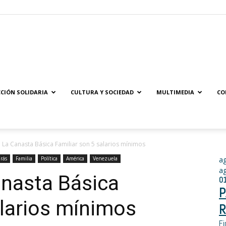
Solidaridad.net
CIÓN SOLIDARIA
CULTURA Y SOCIEDAD
MULTIMEDIA
CO
 La Canasta Básica Familiar son 5 salarios mínimos
rás
Familia
Política
América
Venezuela
a
a
anasta Básica
0
P
alarios mínimos
R
Fi